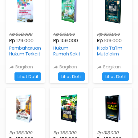
Rp 358.000
Rp 318.000
Rp 338.000
Rp 179.000
Rp 159.000
Rp 169.000
Pembaharuan
Hukum
Kitab Ta'lim
Hukum Terkait
Rumah Sakit
Muta'alim
Kebebasan
Edisi Revisi
Berpendapat
Bagikan
Bagikan
Bagikan
Dalam
`
`
`
Lihat Detil
Lihat Detil
Lihat Detil
Bermedia
Sosial Di
Indonesia
Rp 358.000
Rp 358.000
Rp 318.000