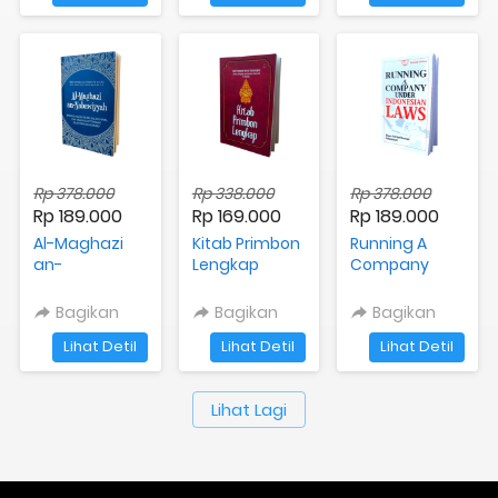
Rp 378.000
Rp 338.000
Rp 378.000
Rp 189.000
Rp 169.000
Rp 189.000
Al-Maghazi
Kitab Primbon
Running A
an-
Lengkap
Company
Nabawiyyah
Under
Indonesian
Bagikan
Bagikan
Bagikan
Laws
`
`
`
Lihat Detil
Lihat Detil
Lihat Detil
`
Lihat Lagi