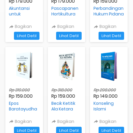
Rp 179.000
Rp 179.000
Rp 159.000
Akuntansi
Pascapanen
Perbandingan
untuk
Hortikultura
Hukum Pidana
Perpustakaan
Bagikan
Bagikan
Bagikan
`
`
`
Lihat Detil
Lihat Detil
Lihat Detil
Rp 319.000
Rp 318.000
Rp 298.000
Rp 159.000
Rp 159.000
Rp 149.000
Epos
Becik Ketitik
Konseling
Baratayudha
Ala Ketara
Islami
Bagikan
Bagikan
Bagikan
`
`
`
Lihat Detil
Lihat Detil
Lihat Detil