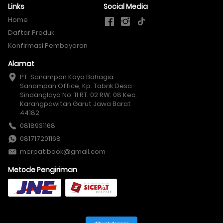
Links
Social Media
Home
Daftar Produk
Konfirmasi Pembayaran
Alamat
PT. Sanampan Kaya Bahagia

Sanampan Office, Kp. Tabrik Desa 
Sindanglaya No. 11 RT. 02 RW. 08 Kec. 
Karangpawitan Garut Jawa Barat 
44182
0818931168
081717201168
merpatibook@gmail.com
Metode Pengiriman