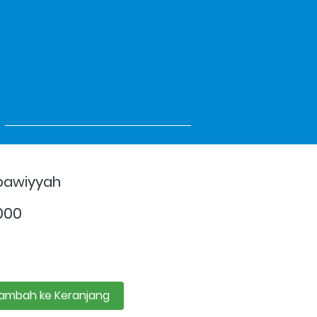
bawiyyah
000
ambah ke Keranjang