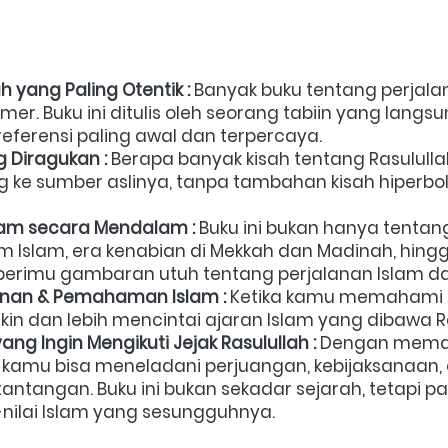
yang Paling Otentik : 
Banyak buku tentang perjalana
r. Buku ini ditulis oleh seorang tabiin yang langs
eferensi paling awal dan terpercaya.
 Diragukan : 
Berapa banyak kisah tentang Rasululla
e sumber aslinya, tanpa tambahan kisah hiperbolis
am secara Mendalam : 
Buku ini bukan hanya tentang
Islam, era kenabian di Mekkah dan Madinah, hingg
berimu gambaran utuh tentang perjalanan Islam dar
an & Pemahaman Islam : 
Ketika kamu memahami se
kin dan lebih mencintai ajaran Islam yang dibawa Ra
g Ingin Mengikuti Jejak Rasulullah : 
Dengan memaha
, kamu bisa meneladani perjuangan, kebijaksanaan, 
tangan. Buku ini bukan sekadar sejarah, tetapi pa
-nilai Islam yang sesungguhnya. 