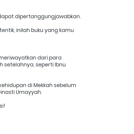
 dapat dipertanggungjawabkan.
ntik, inilah buku yang kamu 
 meriwayatkan dari para 
 setelahnya, seperti Ibnu 
kehidupan di Mekkah sebelum 
Dinasti Umayyah.
i! 