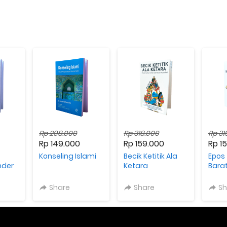
Rp 298.000
Rp 318.000
Rp 31
Rp 149.000
Rp 159.000
Rp 1
Konseling Islami
Becik Ketitik Ala
Epos
der
Ketara
Bara
Laws
Share
Share
Sh