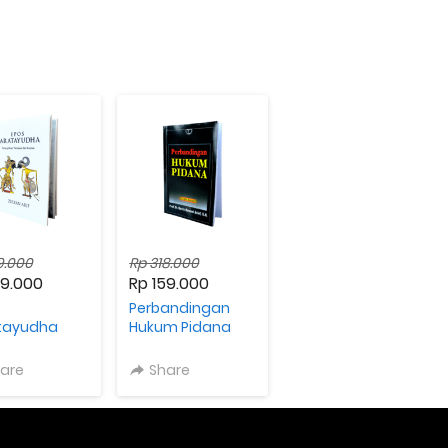
9.000
Rp 318.000
59.000
Rp 159.000
Perbandingan
tayudha
Hukum Pidana
are
Share