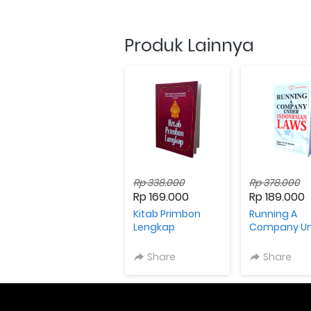
Produk Lainnya
Rp 338.000
Rp 378.000
Rp 169.000
Rp 189.000
Kitab Primbon
Running A
Lengkap
Company Un
Indonesian 
Share
Share