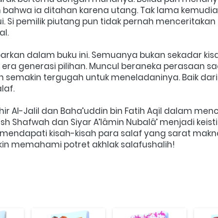
n bahwa ia ditahan karena utang. Tak lama kemudian
i. Si pemilik piutang pun tidak pernah menceritakan
l.
arkan dalam buku ini. Semuanya bukan sekadar kisa
era generasi pilihan. Muncul beraneka perasaan
semakin tergugah untuk meneladaninya. Baik dari si
laf.
ir Al-Jalil dan Baha’uddin bin Fatih Aqil dalam me
ush Shafwah dan Siyar A’lâmin Nubalâ’ menjadi keisti
 mendapati kisah-kisah para salaf yang sarat makn
n memahami potret akhlak salafushalih!