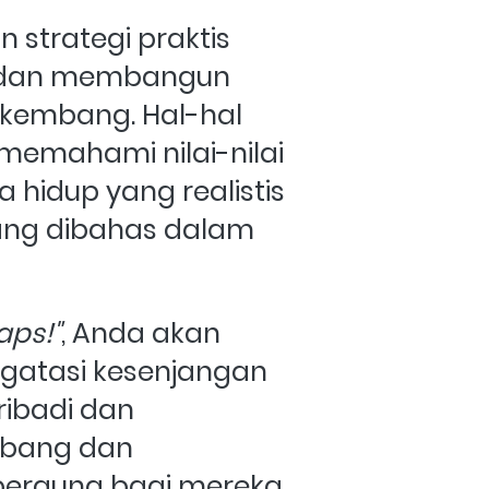
 strategi praktis 
i dan membangun 
kembang. Hal-hal 
memahami nilai-nilai 
hidup yang realistis 
ang dibahas dalam 
aps!"
, Anda akan 
atasi kesenjangan 
ibadi dan 
bang dan 
berguna bagi mereka 