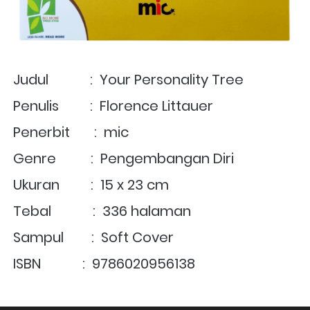
Judul            :  Your Personality Tree
Penulis         :  Florence Littauer
Penerbit       :  mic
Genre          :  Pengembangan Diri
Ukuran         :  15 x 23 cm
Tebal            :  336 halaman
Sampul        :  Soft Cover
ISBN            :  9786020956138