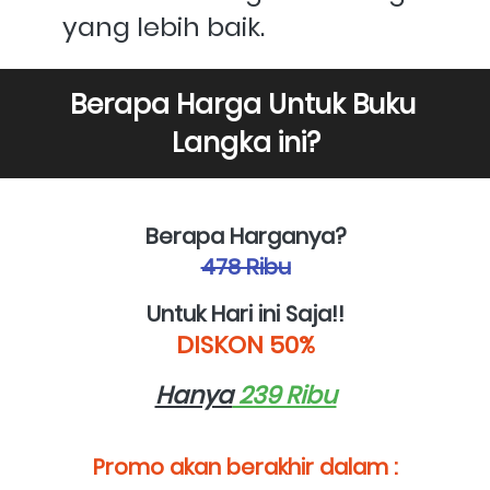
yang lebih baik.
Berapa Harga Untuk Buku 
Langka ini?
Berapa Harganya?
478 Ribu
Untuk Hari ini Saja!!
DISKON 50%
Hanya
 239 Ribu
Promo akan berakhir dalam :