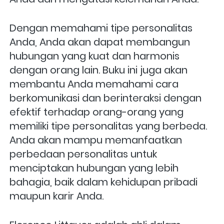
Dengan memahami tipe personalitas 
Anda, Anda akan dapat membangun 
hubungan yang kuat dan harmonis 
dengan orang lain. Buku ini juga akan 
membantu Anda memahami cara 
berkomunikasi dan berinteraksi dengan 
efektif terhadap orang-orang yang 
memiliki tipe personalitas yang berbeda. 
Anda akan mampu memanfaatkan 
perbedaan personalitas untuk 
menciptakan hubungan yang lebih 
bahagia, baik dalam kehidupan pribadi 
maupun karir Anda.