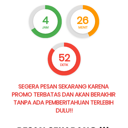
4
26
JAM
MENIT
51
DETIK
SEGERA PESAN SEKARANG KARENA 
PROMO TERBATAS DAN AKAN BERAKHIR 
TANPA ADA PEMBERITAHUAN TERLEBIH 
DULU!!