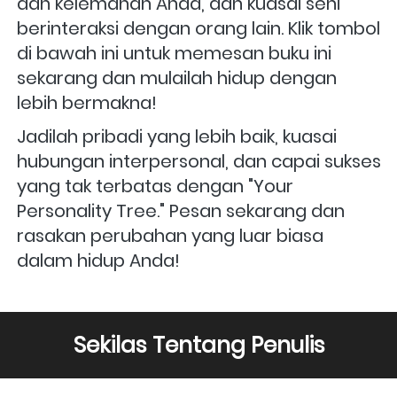
dan kelemahan Anda, dan kuasai seni 
berinteraksi dengan orang lain. Klik tombol 
di bawah ini untuk memesan buku ini 
sekarang dan mulailah hidup dengan 
lebih bermakna!
Jadilah pribadi yang lebih baik, kuasai 
hubungan interpersonal, dan capai sukses 
yang tak terbatas dengan "Your 
Personality Tree." Pesan sekarang dan 
rasakan perubahan yang luar biasa 
dalam hidup Anda!
Sekilas Tentang Penulis