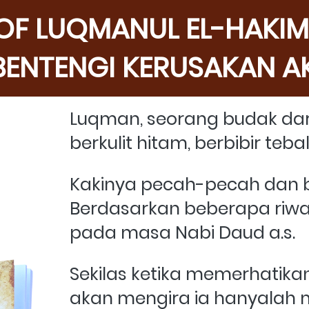
F LUQMANUL EL-HAKIM :
ENTENGI KERUSAKAN A
Luqman, seorang budak dar
berkulit hitam, berbibir teba
Kakinya pecah-pecah dan b
Berdasarkan beberapa riwayat
pada masa Nabi Daud a.s.  
Sekilas ketika memerhatikan c
akan mengira ia hanyalah m