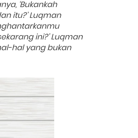
nya, ‘Bukankah 
n itu?’ Luqman 
enghantarkanmu 
ekarang ini?’ Luqman 
al-hal yang bukan 