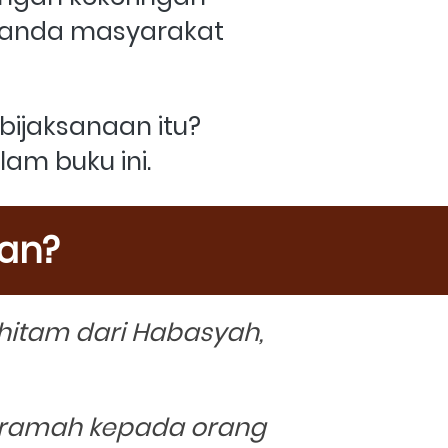
landa masyarakat 
ijaksanaan itu?  
am buku ini.
an?
itam dari Habasyah, 
ceramah kepada orang 