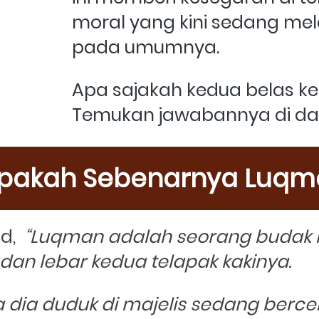
moral yang kini sedang me
pada umumnya. 
Apa sajakah kedua belas keb
Temukan jawabannya di dal
apakah Sebenarnya Luqm
,  
“Luqman adalah seorang budak h
 dan lebar kedua telapak kakinya. 
ka dia duduk di majelis sedang ber