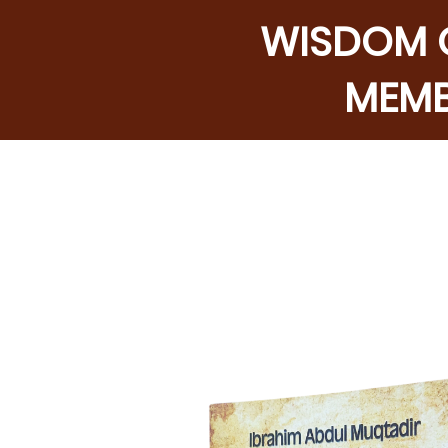
WISDOM O
MEMB