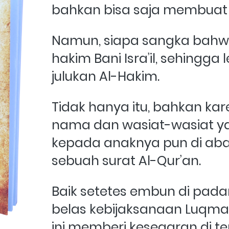
bahkan bisa saja membuat k
Namun, siapa sangka bahwa
hakim Bani Isra’il, sehingga le
julukan Al-Hakim. 
Tidak hanya itu, bahkan kar
nama dan wasiat-wasiat ya
kepada anaknya pun di aba
sebuah surat Al-Qur’an.  
Baik setetes embun di pada
belas kebijaksanaan Luqm
ini memberi kesegaran di t