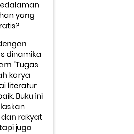
kedalaman 
han yang 
ratis?
 dengan 
 dinamika 
am "Tugas 
h karya 
 literatur 
k. Buku ini 
laskan 
dan rakyat 
api juga 