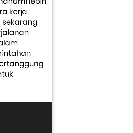
ahami lebih 
a kerja 
 sekarang 
jalanan 
alam 
ntahan 
bertanggung 
ntuk 