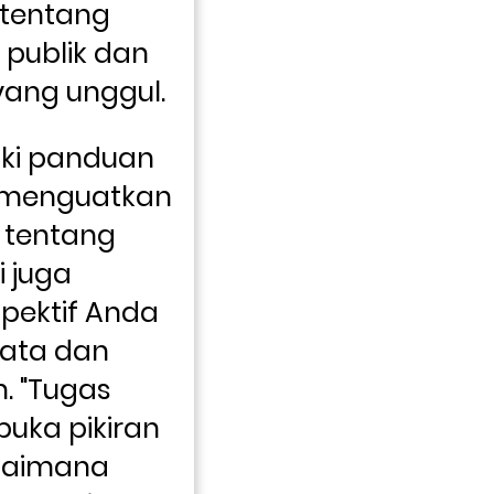
tentang 
 publik dan 
yang unggul.
ki panduan 
 menguatkan 
 tentang 
 juga 
ektif Anda 
ata dan 
 "Tugas 
ka pikiran 
aimana 