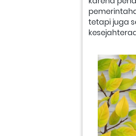
karena pend
pemerintaha
tetapi juga 
kesejahtera