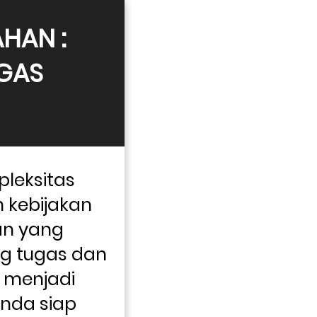
AN : 
GAS 
leksitas 
kebijakan 
n yang 
 tugas dan 
 menjadi 
nda siap 