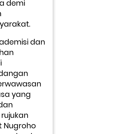
a demi 
 
yarakat.
kademisi dan 
han 
 
dangan 
erwawasan 
sa yang 
dan 
rujukan 
t Nugroho 