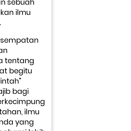
an sebuah 
kan ilmu 
.
esempatan 
n 
tentang 
t begitu 
ntah" 
ib bagi 
erkecimpung 
ahan, ilmu 
Anda yang 