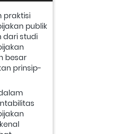
praktisi 
akan publik 
dari studi 
jakan 
 besar 
an prinsip-
dalam 
tabilitas 
jakan 
kenal 