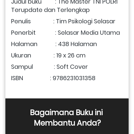
Judul buku         : The Master TNI POLRI 
Terupdate dan Terlengkap
Penulis               : 
Tim Psikologi Selasar
Penerbit             : Selasar Media Utama
Halaman            : 438 Halaman
Ukuran               : 19 x 26 cm
Sampul              : Soft Cover
ISBN                  : 9786231031358 
Bagaimana Buku ini 
Membantu Anda?