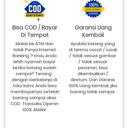
Bisa COD / Bayar
Garansi Uang
Di Tempat
Kembali
Malas ke ATM dan 
Apabila barang yang 
tidak Punya Internet 
di terima cacat / rusak 
Banking..? atau Anda 
/ tidak sesuai gambar 
lebih nyaman bayar 
/ tidak sesuai 
ketika barang sudah 
pesanan, bisa 
sampai? Tenang.. 
dikembalikan / 
dengan berbelanja di 
direturn. Dan Garansi 
toko kami, Anda bisa 
100% Uang Kembali, jika 
membayarnya setelah 
barang tidak sampai.
barang sampai alias 
COD. Transaksi Dijamin 
100% AMAN!