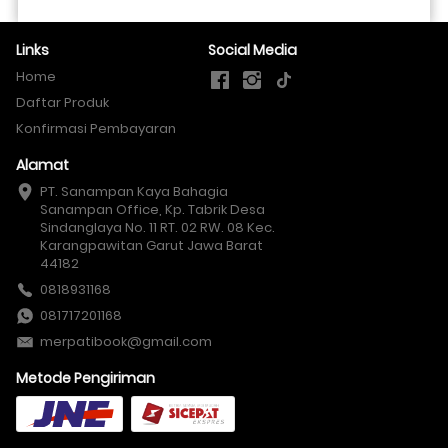
Links
Social Media
Home
Daftar Produk
Konfirmasi Pembayaran
Alamat
PT. Sanampan Kaya Bahagia

Sanampan Office, Kp. Tabrik Desa 
Sindanglaya No. 11 RT. 02 RW. 08 Kec. 
Karangpawitan Garut Jawa Barat 
44182
0818931168
081717201168
merpatibook@gmail.com
Metode Pengiriman