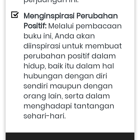
Menginspirasi Perubahan 
Positif:
 Melalui pembacaan 
buku ini, Anda akan 
diinspirasi untuk membuat 
perubahan positif dalam 
hidup, baik itu dalam hal 
hubungan dengan diri 
sendiri maupun dengan 
orang lain, serta dalam 
menghadapi tantangan 
sehari-hari.