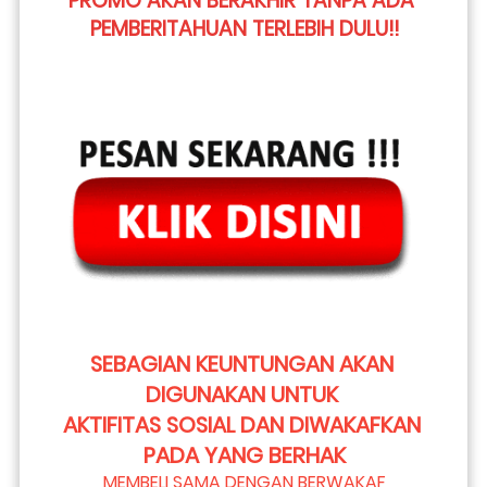
PROMO AKAN BERAKHIR TANPA ADA 
PEMBERITAHUAN TERLEBIH DULU!!
SEBAGIAN KEUNTUNGAN AKAN 
DIGUNAKAN UNTUK 
AKTIFITAS SOSIAL DAN DIWAKAFKAN 
PADA YANG BERHAK
MEMBELI SAMA DENGAN BERWAKAF