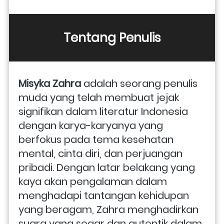
Tentang Penulis
Misyka Zahra
 adalah seorang penulis 
muda yang telah membuat jejak 
signifikan dalam literatur Indonesia 
dengan karya-karyanya yang 
berfokus pada tema kesehatan 
mental, cinta diri, dan perjuangan 
pribadi. Dengan latar belakang yang 
kaya akan pengalaman dalam 
menghadapi tantangan kehidupan 
yang beragam, Zahra menghadirkan 
suara yang segar dan autentik dalam 