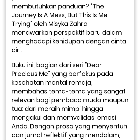
membutuhkan panduan? "The 
Journey Is A Mess, But This Is Me 
Trying" oleh Misyka Zahra 
menawarkan perspektif baru dalam 
menghadapi kehidupan dengan cinta 
diri.
Buku ini, bagian dari seri "Dear 
Precious Me" yang berfokus pada 
kesehatan mental remaja, 
membahas tema-tema yang sangat 
relevan bagi pembaca muda maupun 
tua: dari meraih mimpi hingga 
mengakui dan memvalidasi emosi 
Anda. Dengan prosa yang menyentuh 
dan jurnal reflektif yang mendalam, 