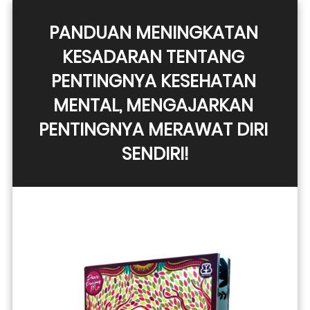
PANDUAN MENINGKATAN 
KESADARAN TENTANG 
PENTINGNYA KESEHATAN 
MENTAL, MENGAJARKAN 
PENTINGNYA MERAWAT DIRI 
SENDIRI!