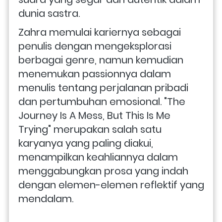
dunia sastra.
Zahra memulai kariernya sebagai 
penulis dengan mengeksplorasi 
berbagai genre, namun kemudian 
menemukan passionnya dalam 
menulis tentang perjalanan pribadi 
dan pertumbuhan emosional. "The 
Journey Is A Mess, But This Is Me 
Trying" merupakan salah satu 
karyanya yang paling diakui, 
menampilkan keahliannya dalam 
menggabungkan prosa yang indah 
dengan elemen-elemen reflektif yang 
mendalam.