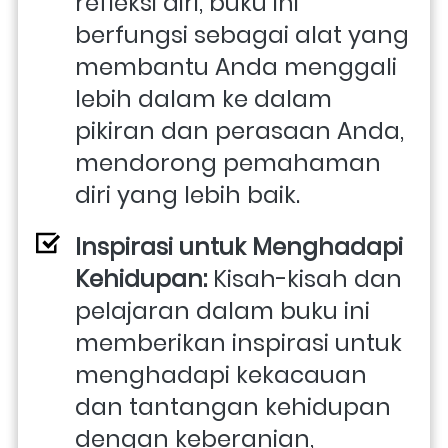
refleksi diri, buku ini 
berfungsi sebagai alat yang 
membantu Anda menggali 
lebih dalam ke dalam 
pikiran dan perasaan Anda, 
mendorong pemahaman 
diri yang lebih baik.
Inspirasi untuk Menghadapi 
Kehidupan: 
Kisah-kisah dan 
pelajaran dalam buku ini 
memberikan inspirasi untuk 
menghadapi kekacauan 
dan tantangan kehidupan 
dengan keberanian, 