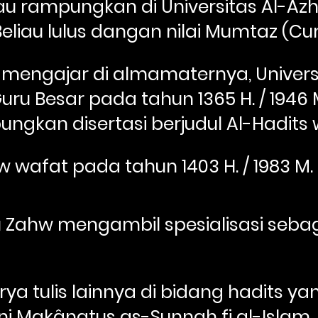
iau rampungkan di Universitas Al-Azha
Beliau lulus dangan nilai Mumtaz (Cu
mengajar di almamaternya, Universit
ru Besar pada tahun 1365 H. / 1946 M.
kan disertasi berjudul Al-Hadits 
afat pada tahun 1403 H. / 1983 M.
ahw mengambil spesialisasi sebaga
arya tulis lainnya di bidang hadits ya
kni Makânatus as-Sunnah fi al-Islam. 