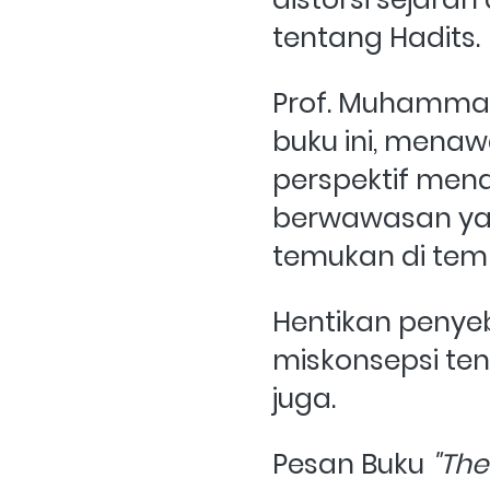
tentang Hadits. 
Prof. Muhammad
buku ini, menaw
perspektif men
berwawasan yan
temukan di temp
Hentikan penyeb
miskonsepsi ten
juga. 
Pesan Buku 
"The