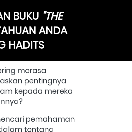
N BUKU 
"THE 
TAHUAN ANDA 
G HADITS
ring merasa 
laskan pentingnya 
slam kepada mereka 
annya?
encari pemahaman 
dalam tentang 