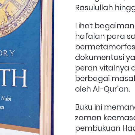
Rasulullah hing
Lihat bagaimana
hafalan para sa
bermetamorfosi
dokumentasi yan
peran vitalnya 
berbagai masal
oleh Al-Qur'an.
Buku ini memand
zaman keemasa
pembukuan Hadi