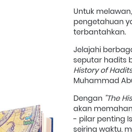
Untuk melawan,
pengetahuan ya
terbantahkan. 
Jelajahi berbaga
seputar hadits
History of Hadits
Muhammad Abu
Dengan 
"The His
akan memahami
- pilar penting I
seiring waktu, m