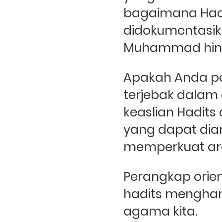
bagaimana Hadit
didokumentasik
Muhammad hin
Apakah Anda p
terjebak dalam 
keaslian Hadits
yang dapat dian
memperkuat a
Perangkap orien
hadits mengha
agama kita. 