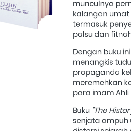
munculnya perm
kalangan umat Is
termasuk penye
palsu dan fitnah
Dengan buku ini
menangkis tudu
propaganda ke
meremehkan kem
para imam Ahli 
Buku 
"The Histor
senjata ampuh 
distorsi sejar