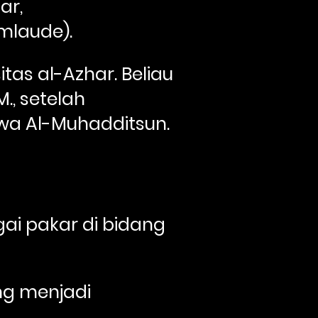
r, 
mlaude). 
as al-Azhar. Beliau 
, setelah 
wa Al-Muhadditsun. 
i pakar di bidang 
ng menjadi 