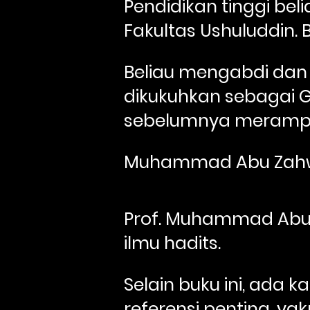
Pendidikan tinggi bel
Fakultas Ushuluddin. 
Beliau mengabdi dan 
dikukuhkan sebagai Gu
sebelumnya merampung
Muhammad Abu Zahw w
Prof. Muhammad Abu Z
ilmu hadits. 
Selain buku ini, ada k
referensi penting, ya