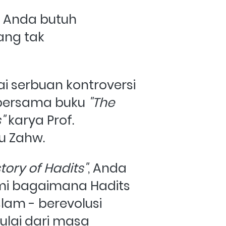
 Anda butuh 
ng tak 
i serbuan kontroversi 
 bersama buku 
"The 
" 
karya Prof. 
 Zahw.
tory of Hadits"
, Anda 
 bagaimana Hadits 
slam - berevolusi 
ulai dari masa 