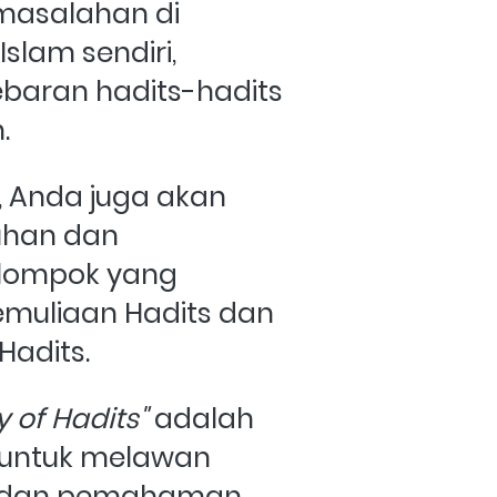
asalahan di 
lam sendiri, 
baran hadits-hadits 
. 
, Anda juga akan 
han dan 
lompok yang 
uliaan Hadits dan 
Hadits.
y of Hadits"
 adalah 
untuk melawan 
ah dan pemahaman 