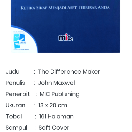
Judul         :  The Difference Maker
Penulis      :  John Maxwel
Penerbit    :  MIC Publishing
Ukuran      :  13 x 20 cm
Tebal         :  161 Halaman
Sampul     :  Soft Cover