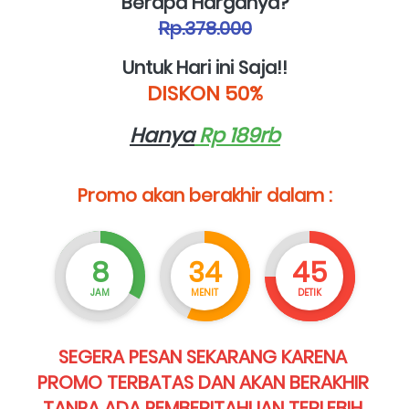
Berapa Harganya?
Rp.378.000
Untuk Hari ini Saja!!
DISKON 50%
Hanya
 Rp 189rb
Promo akan berakhir dalam :
8
34
43
JAM
MENIT
DETIK
SEGERA PESAN SEKARANG KARENA 
PROMO TERBATAS DAN AKAN BERAKHIR 
TANPA ADA PEMBERITAHUAN TERLEBIH 