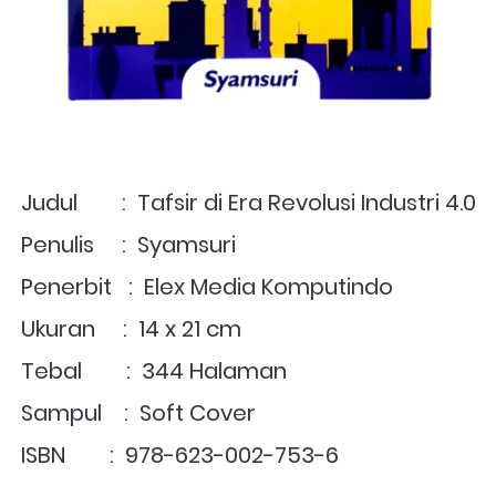
Judul        :  Tafsir di Era Revolusi Industri 4.0
Penulis     :  Syamsuri
Penerbit   :  Elex Media Komputindo
Ukuran     :  14 x 21 cm
Tebal        :  344 Halaman
Sampul    :  Soft Cover
ISBN        :  
978-623-002-753-6