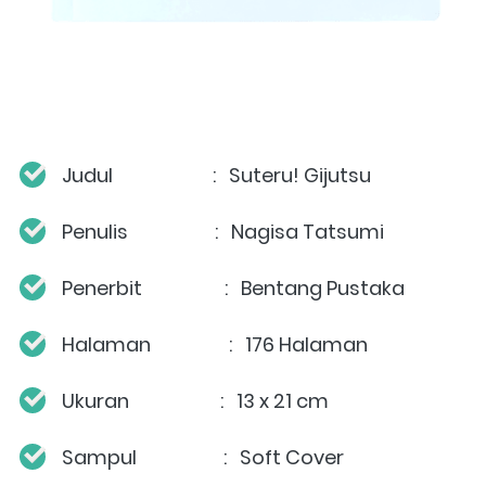
Judul                       :  
Suteru! Gijutsu
Penulis                    :  
Nagisa Tatsumi
Penerbit                   :  
Bentang Pustaka
Halaman                  :  
176 Halaman
Ukuran                     :  
13 x 21 cm
Sampul                    :   Soft Cover