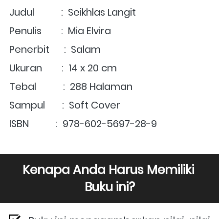
Judul           :  Seikhlas Langit
Penulis        :  Mia Elvira 
Penerbit      :  Salam
Ukuran        :  14 x 20 cm
Tebal           :  288 Halaman
Sampul       :  Soft Cover
ISBN           :  
978-602-5697-28-9
Kenapa Anda Harus Memiliki 
Buku ini?