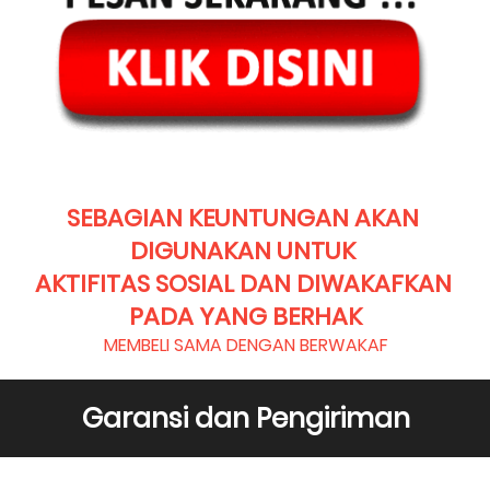
SEBAGIAN KEUNTUNGAN AKAN 
DIGUNAKAN UNTUK 
AKTIFITAS SOSIAL DAN DIWAKAFKAN 
PADA YANG BERHAK
MEMBELI SAMA DENGAN BERWAKAF
Garansi dan Pengiriman