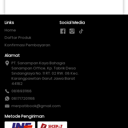
Links
Social Media
Home
Daftar Produk
Konfirmasi Pembayaran
Alamat
PT. Sanampan Kaya Bahagia

Sanampan Office, Kp. Tabrik Desa 
Sindanglaya No. 11 RT. 02 RW. 08 Kec. 
Karangpawitan Garut Jawa Barat 
44182
0818931168
081717201168
merpatibook@gmail.com
Metode Pengiriman