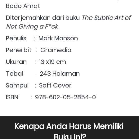
Bodo Amat
Diterjemahkan dari buku 
The Subtle Art of 
Not Giving a F*ck
Penulis     :  Mark Manson
Penerbit   :  Gramedia 
Ukuran     :  
13 x19 cm
Tebal        :  243 Halaman
Sampul    :  Soft Cover
ISBN        :  
978-602-05-2854-0
Kenapa Anda Harus Memiliki 
Buku Ini?