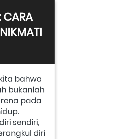
 CARA 
NIKMATI 
kita bahwa 
h bukanlah 
arena pada 
dup. 
 sendiri, 
rangkul diri 