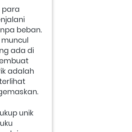
 para 
jalani 
npa beban. 
 muncul 
ng ada di 
membuat 
ik adalah 
rlihat 
gemaskan.
ukup unik 
uku 