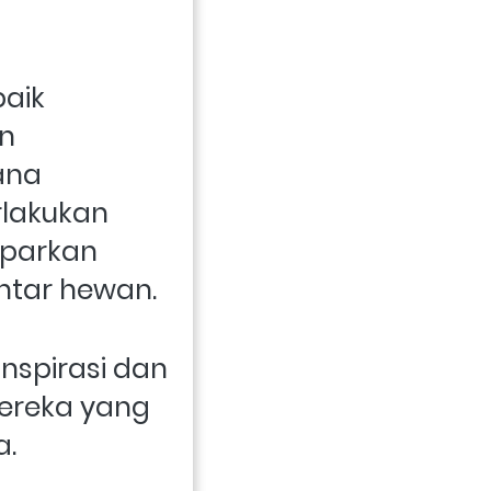
aik 
n 
na 
lakukan 
parkan 
ntar hewan.
spirasi dan 
ereka yang 
a.