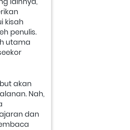
 lainnya, 
ikan 
 kisah 
h penulis. 
h utama 
eekor 
but akan 
lanan. Nah, 
 
ajaran dan 
embaca 