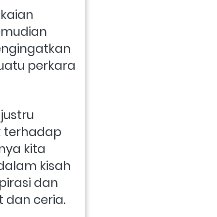
kaian 
emudian 
engingatkan 
atu perkara 
 
ustru 
k terhadap 
ya kita 
alam kisah 
irasi dan 
 dan ceria.