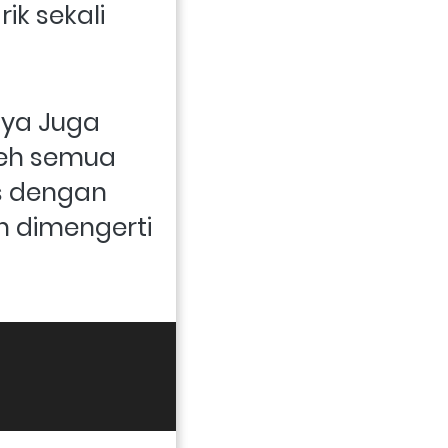
k sekali 
ya Juga 
eh semua 
s dengan 
 dimengerti 