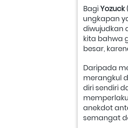
Bagi 
Yozuck 
ungkapan ya
diwujudkan 
kita bahwa 
besar, karen
Daripada men
merangkul di
diri sendiri
memperlakuk
anekdot ant
semangat da