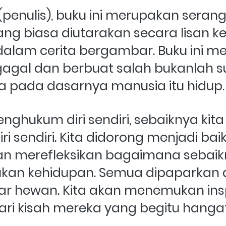
(penulis), buku ini merupakan serang
ng biasa diutarakan secara lisan k
dalam cerita bergambar. Buku ini m
gagal dan berbuat salah bukanlah su
a pada dasarnya manusia itu hidup.
ghukum diri sendiri, sebaiknya kita j
ri sendiri. Kita didorong menjadi bai
 dan merefleksikan bagaimana sebaikn
an kehidupan. Semua dipaparkan d
ar hewan. Kita akan menemukan insp
ri kisah mereka yang begitu hangat