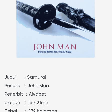
Judul        :  Samurai
Penulis     :  John Man 
Penerbit   :  Alvabet
Ukuran     :  
15 x 21cm
Tebal        :  372
 halaman