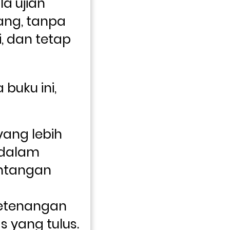
 ujian 
ng, tanpa 
, dan tetap 
uku ini, 
yang lebih 
 dalam 
tangan 
tenangan 
as yang tulus.