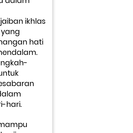
a dalam 
iban ikhlas 
 yang 
angan hati 
mendalam.
angkah-
untuk 
sabaran 
dalam 
-hari.
 mampu 