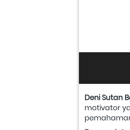
Deni Sutan B
motivator y
pemahaman a