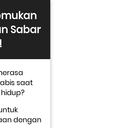
emukan 
n Sabar 
!
erasa 
bis saat 
hidup? 
untuk 
aan dengan 