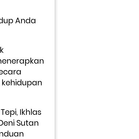
dup Anda 
k 
enerapkan 
ecara 
kehidupan 
epi, Ikhlas 
eni Sutan 
nduan 