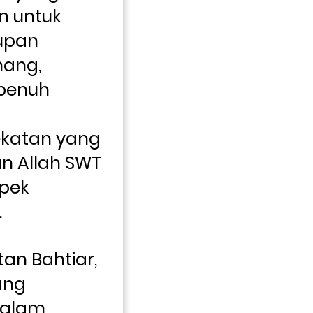
 untuk 
upan 
ang, 
penuh 
katan yang 
n Allah SWT 
pek 
.
tan Bahtiar, 
ng 
alam 