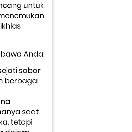
ancang untuk 
menemukan 
khlas 
mbawa Anda:
jati sabar 
m berbagai 
na 
hanya saat 
, tetapi 