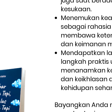
juga saat berad
kesukaan.
Menemukan keaja
sebagai rahasia
membawa keten
dan keimanan 
Mendapatkan l
langkah praktis 
menanamkan ke
dan keikhlasan 
kehidupan sehari
Bayangkan Anda