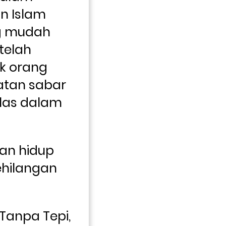
n Islam 
 mudah 
telah 
 orang 
tan sabar 
las dalam 
an hidup 
ilangan 
Tanpa Tepi, 