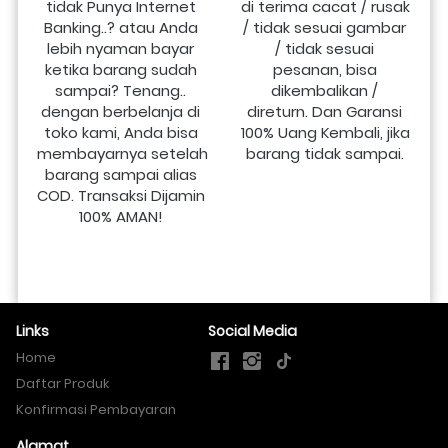
tidak Punya Internet 
di terima cacat / rusak 
Banking..? atau Anda 
/ tidak sesuai gambar 
lebih nyaman bayar 
/ tidak sesuai 
ketika barang sudah 
pesanan, bisa 
sampai? Tenang.. 
dikembalikan / 
dengan berbelanja di 
direturn. Dan Garansi 
toko kami, Anda bisa 
100% Uang Kembali, jika 
membayarnya setelah 
barang tidak sampai.
barang sampai alias 
COD. Transaksi Dijamin 
100% AMAN!
Links
Social Media
Home
Daftar Produk
Konfirmasi Pembayaran
Alamat