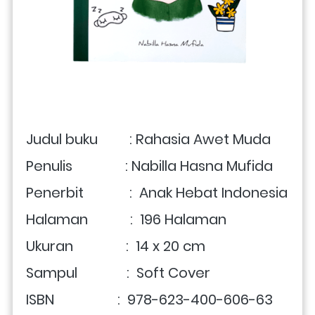
Judul buku         : Rahasia Awet Muda
Penulis               : Nabilla Hasna Mufida
Penerbit             :  Anak Hebat Indonesia
Halaman            :  196 Halaman
Ukuran               :  14 x 20 cm
Sampul              :  Soft Cover
ISBN                  :  978-623-400-606-63 