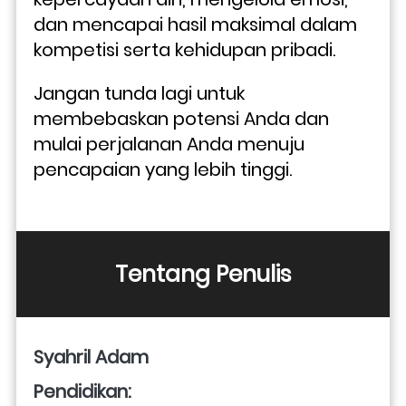
dan mencapai hasil maksimal dalam 
kompetisi serta kehidupan pribadi.
Jangan tunda lagi untuk 
membebaskan potensi Anda dan 
mulai perjalanan Anda menuju 
pencapaian yang lebih tinggi. 
Tentang Penulis
Syahril Adam
Pendidikan: