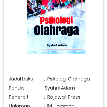
Judul buku         :  Psikologi Olahraga
Penulis               : Syahril Adam
Penerbit             :  Rajawali Press
Halaman            : 114 Halaman