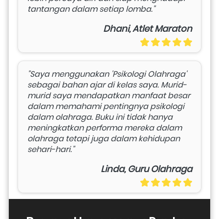
tantangan dalam setiap lomba."
Dhani, Atlet Maraton
"Saya menggunakan 'Psikologi Olahraga' 
sebagai bahan ajar di kelas saya. Murid-
murid saya mendapatkan manfaat besar 
dalam memahami pentingnya psikologi 
dalam olahraga. Buku ini tidak hanya 
meningkatkan performa mereka dalam 
olahraga tetapi juga dalam kehidupan 
sehari-hari."
Linda, Guru Olahraga