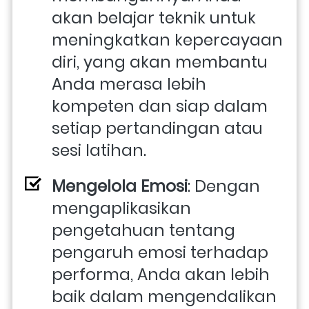
akan belajar teknik untuk 
meningkatkan kepercayaan 
diri, yang akan membantu 
Anda merasa lebih 
kompeten dan siap dalam 
setiap pertandingan atau 
sesi latihan.
Mengelola Emosi
: Dengan 
mengaplikasikan 
pengetahuan tentang 
pengaruh emosi terhadap 
performa, Anda akan lebih 
baik dalam mengendalikan 