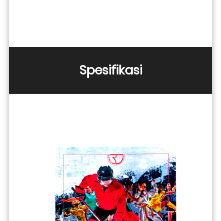
Spesifikasi