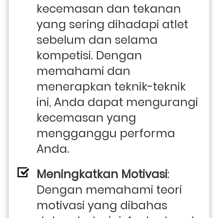
kecemasan dan tekanan 
yang sering dihadapi atlet 
sebelum dan selama 
kompetisi. Dengan 
memahami dan 
menerapkan teknik-teknik 
ini, Anda dapat mengurangi 
kecemasan yang 
mengganggu performa 
Anda.
Meningkatkan Motivasi
: 
Dengan memahami teori 
motivasi yang dibahas 