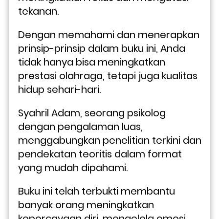
tekanan. 
Dengan memahami dan menerapkan 
prinsip-prinsip dalam buku ini, Anda 
tidak hanya bisa meningkatkan 
prestasi olahraga, tetapi juga kualitas 
hidup sehari-hari.
Syahril Adam, seorang psikolog 
dengan pengalaman luas, 
menggabungkan penelitian terkini dan 
pendekatan teoritis dalam format 
yang mudah dipahami. 
Buku ini telah terbukti membantu 
banyak orang meningkatkan 
kepercayaan diri, mengelola emosi, 