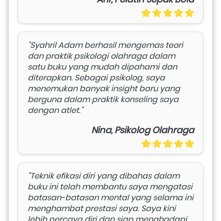
"Syahril Adam berhasil mengemas teori 
dan praktik psikologi olahraga dalam 
satu buku yang mudah dipahami dan 
diterapkan. Sebagai psikolog, saya 
menemukan banyak insight baru yang 
berguna dalam praktik konseling saya 
dengan atlet."
Nina, Psikolog Olahraga
"Teknik efikasi diri yang dibahas dalam 
buku ini telah membantu saya mengatasi 
batasan-batasan mental yang selama ini 
menghambat prestasi saya. Saya kini 
lebih percaya diri dan siap menghadapi 