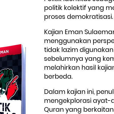
politik kolektif yang
proses demokratisasi.
Kajian Eman Sulaeman
menggunakan perspek
tidak lazim digunakan 
sebelumnya yang kem
melahirkan hasil kajia
berbeda. 
Dalam kajian ini, penu
mengekplorasi ayat-a
Quran yang berkaitan