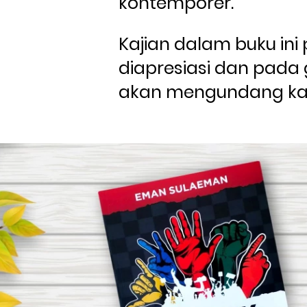
kontemporer. 
Kajian dalam buku ini 
diapresiasi dan pada g
akan mengundang kajia