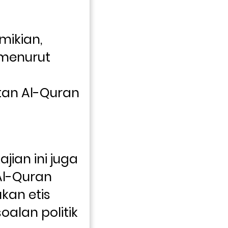
ikian, 
 menurut 
 
an Al-Quran 
ajian ini juga 
l-Quran 
kan etis 
lan politik 