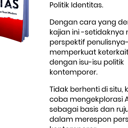
Politik Identitas. 
Dengan cara yang dem
kajian ini -setidaknya
perspektif penulisnya-
memperkuat keterkait
dengan isu-isu politik 
kontemporer. 
Tidak berhenti di situ, k
coba mengekplorasi A
sebagai basis dan ruju
dalam merespon persoa