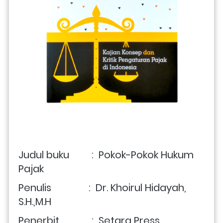
Judul buku         :  Pokok-Pokok Hukum 
Pajak
Penulis               :  Dr. Khoirul Hidayah, 
S.H.,M.H
Penerbit             :  Setara Press