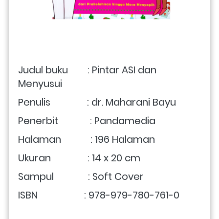
Judul buku        : Pintar ASI dan 
Menyusui
Penulis               : dr. Maharani Bayu
Penerbit             : 
Pandamedia
Halaman            : 196 Halaman
Ukuran               : 14 x 20 cm 
Sampul              : Soft Cover
ISBN                   : 978-979-780-761-0