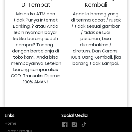
Di Tempat
Kembali
Malas ke ATM dan 
Apabila barang yang 
tidak Punya Internet 
di terima cacat / rusak 
Banking..? atau Anda 
/ tidak sesuai gambar 
lebih nyaman bayar 
/ tidak sesuai 
ketika barang sudah 
pesanan, bisa 
sampai? Tenang.. 
dikembalikan / 
dengan berbelanja di 
direturn. Dan Garansi 
toko kami, Anda bisa 
100% Uang Kembali, jika 
membayarnya setelah 
barang tidak sampai.
barang sampai alias 
COD. Transaksi Dijamin 
100% AMAN!
Links
Social Media
Home
Daftar Produk