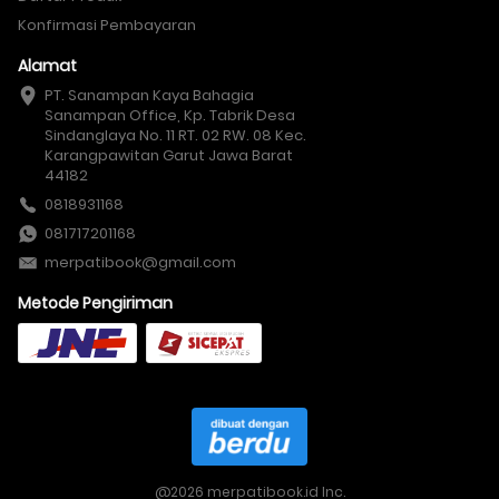
Konfirmasi Pembayaran
Alamat
PT. Sanampan Kaya Bahagia

Sanampan Office, Kp. Tabrik Desa 
Sindanglaya No. 11 RT. 02 RW. 08 Kec. 
Karangpawitan Garut Jawa Barat 
44182
0818931168
081717201168
merpatibook@gmail.com
Metode Pengiriman
@
2026
merpatibook.id Inc.