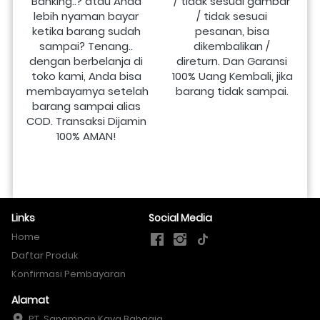
Banking..? atau Anda 
/ tidak sesuai gambar 
lebih nyaman bayar 
/ tidak sesuai 
ketika barang sudah 
pesanan, bisa 
sampai? Tenang.. 
dikembalikan / 
dengan berbelanja di 
direturn. Dan Garansi 
toko kami, Anda bisa 
100% Uang Kembali, jika 
membayarnya setelah 
barang tidak sampai.
barang sampai alias 
COD. Transaksi Dijamin 
100% AMAN!
Links
Social Media
Home
Daftar Produk
Konfirmasi Pembayaran
Alamat
PT. Sanampan Kaya Bahagia
