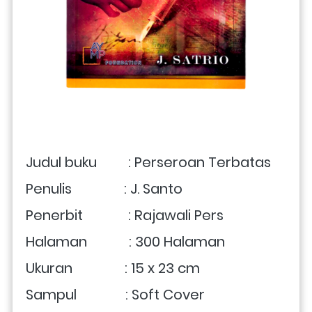
Judul buku         : Perseroan Terbatas
Penulis               : J. Santo
Penerbit             : Rajawali Pers
Halaman            : 300 Halaman
Ukuran               : 15 x 23 cm 
Sampul              : Soft Cover