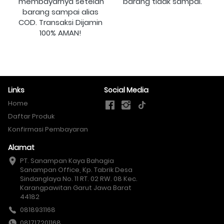
membayarnya setelah 
barang tidak sampai.
barang sampai alias 
COD. Transaksi Dijamin 
100% AMAN!
Links
Social Media
Home
Daftar Produk
Konfirmasi Pembayaran
Alamat
PT. Sanampan Kaya Bahagia

Sanampan Office, Kp. Tabrik Desa 
Sindanglaya No. 11 RT. 02 RW. 08 Kec. 
Karangpawitan Garut Jawa Barat 
44182
0818931168
081717201168