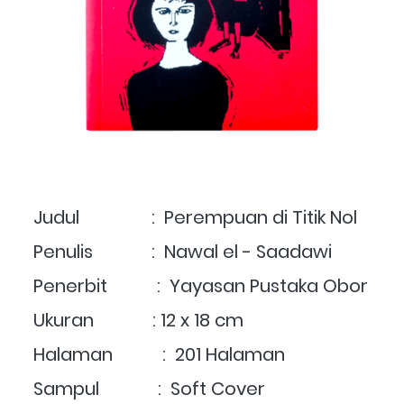
Judul                :  
Perempuan di Titik Nol
Penulis             :  Nawal el - Saadawi
Penerbit           :  Yayasan Pustaka Obor
Ukuran             : 12 x 18 cm
Halaman           :  201 Halaman
Sampul             :  Soft Cover