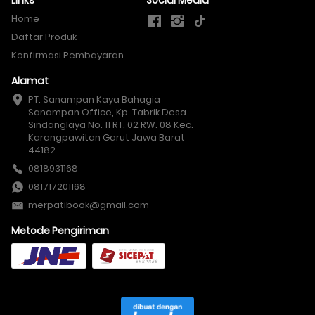
Links
Social Media
Home
Daftar Produk
Konfirmasi Pembayaran
Alamat
PT. Sanampan Kaya Bahagia

Sanampan Office, Kp. Tabrik Desa 
Sindanglaya No. 11 RT. 02 RW. 08 Kec. 
Karangpawitan Garut Jawa Barat 
44182
0818931168
081717201168
merpatibook@gmail.com
Metode Pengiriman