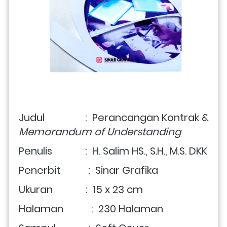
Judul                :  Perancangan Kontrak & 
Memorandum of Understanding
Penulis             :  H. Salim HS., S.H., M.S. DKK
Penerbit           :  Sinar Grafika
Ukuran             :  15 x 23 cm
Halaman           :  230 Halaman