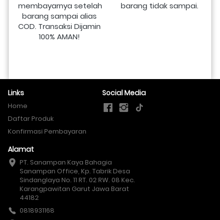
membayarnya setelah 
barang tidak sampai.
barang sampai alias 
COD. Transaksi Dijamin 
100% AMAN!
Links
Social Media
Home
Daftar Produk
Konfirmasi Pembayaran
Alamat
PT. Sanampan Kaya Bahagia

Sanampan Office, Kp. Tabrik Desa 
Sindanglaya No. 11 RT. 02 RW. 08 Kec. 
Karangpawitan Garut Jawa Barat 
44182
0818931168