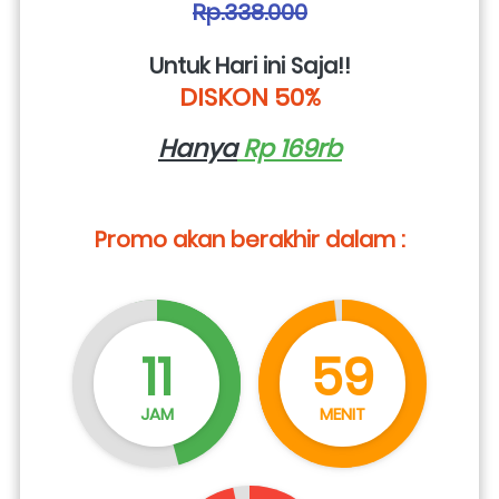
Rp.338.000
Untuk Hari ini Saja!!
DISKON 50%
Hanya
 Rp 169rb
Promo akan berakhir dalam :
11
59
JAM
MENIT