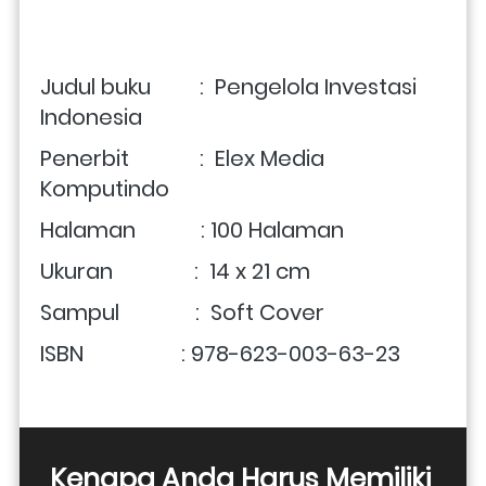
Judul buku         :  Pengelola Investasi 
Indonesia
Penerbit             :  Elex Media 
Komputindo
Halaman            : 100 Halaman
Ukuran               :  14 x 21 cm
Sampul              :  Soft Cover
ISBN                  : 978-623-003-63-23
Kenapa Anda Harus Memiliki 