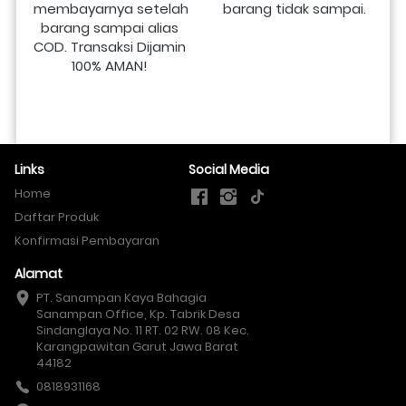
membayarnya setelah 
barang tidak sampai.
barang sampai alias 
COD. Transaksi Dijamin 
100% AMAN!
Links
Social Media
Home
Daftar Produk
Konfirmasi Pembayaran
Alamat
PT. Sanampan Kaya Bahagia

Sanampan Office, Kp. Tabrik Desa 
Sindanglaya No. 11 RT. 02 RW. 08 Kec. 
Karangpawitan Garut Jawa Barat 
44182
0818931168