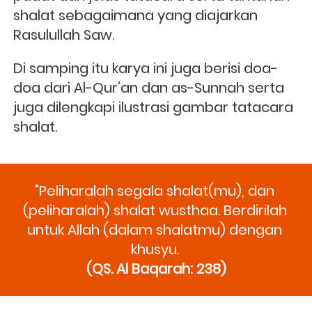
shalat sebagaimana yang diajarkan 
Rasulullah Saw.
Di samping itu karya ini juga berisi doa-
doa dari Al-Qur’an dan as-Sunnah serta 
juga dilengkapi ilustrasi gambar tatacara 
shalat.
"Peliharalah segala shalat(mu), dan 
(peliharalah) shalat wusthaa. Berdirilah 
untuk Allah (dalam shalatmu) dengan 
khusyu. 
(QS. Al Baqarah: 238)