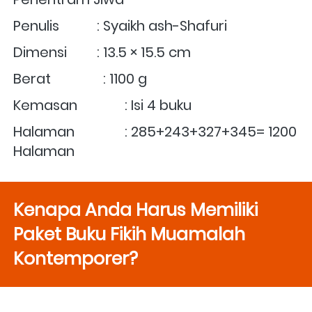
Penulis	        : Syaikh ash-Shafuri
Dimensi	        : 13.5 × 15.5 cm 
Berat               : 1100 g 
Kemasan	        : Isi 4 buku
Halaman	        : 285+243+327+345= 1200 
Halaman
Kenapa Anda Harus Memiliki 
Paket Buku Fikih Muamalah 
Kontemporer?