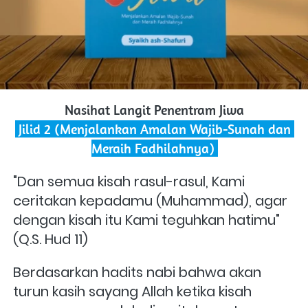
Nasihat Langit Penentram Jiwa
 Jilid 2 (Menjalankan Amalan Wajib-Sunah dan 
Meraih Fadhilahnya) 
"Dan semua kisah rasul-rasul, Kami 
ceritakan kepadamu (Muhammad), agar 
dengan kisah itu Kami teguhkan hatimu" 
(Q.S. Hud 11)
Berdasarkan hadits nabi bahwa akan 
turun kasih sayang Allah ketika kisah 