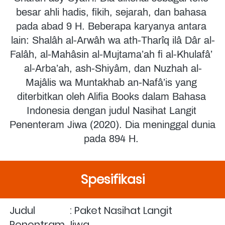
besar ahli hadis, fikih, sejarah, dan bahasa 
pada abad 9 H. Beberapa karyanya antara 
lain: Shalâh al-Arwâh wa ath-Tharîq ilâ Dâr al-
Falâh, al-Mahâsin al-Mujtama’ah fi al-Khulafâ’ 
al-Arba’ah, ash-Shiyâm, dan Nuzhah al-
Majâlis wa Muntakhab an-Nafâ’is yang 
diterbitkan oleh Alifia Books dalam Bahasa 
Indonesia dengan judul Nasihat Langit 
Penenteram Jiwa (2020). Dia meninggal dunia 
pada 894 H.
Spesifikasi
Judul	        : Paket Nasihat Langit 
Penentram Jiwa