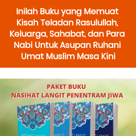
Inilah Buku yang Memuat 
Kisah Teladan Rasulullah, 
Keluarga, Sahabat, dan Para 
Nabi Untuk Asupan Ruhani 
Umat Muslim Masa Kini