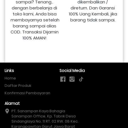
sampai? Tenang.. 
dikembalikan / 
dengan berbelanja di 
direturn. Dan Garansi 
toko kami, Anda bisa 
100% Uang Kembali, jika 
membayarnya setelah 
barang tidak sampai.
barang sampai alias 
COD. Transaksi Dijamin 
100% AMAN!
Links
Social Media
Home
Daftar Produk
Konfirmasi Pembayaran
Alamat
PT. Sanampan Kaya Bahagia

Sanampan Office, Kp. Tabrik Desa 
Sindanglaya No. 11 RT. 02 RW. 08 Kec. 
Karangpawitan Garut Jawa Barat 