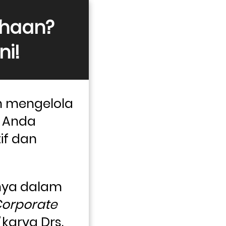
ahaan? 
ni!
 mengelola 
 Anda 
if dan 
ya dalam 
Corporate 
 karya Drs. 