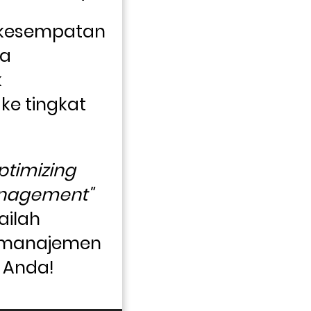
kesempatan 
a 
 
e tingkat 
ptimizing 
Corporate Tax Management" 
ilah 
manajemen 
 Anda!