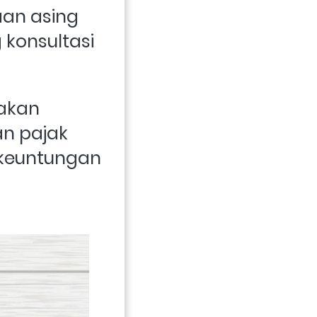
an asing 
konsultasi 
akan 
n pajak 
euntungan 