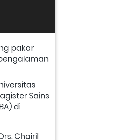
ng pakar 
pengalaman 
iversitas 
gister Sains 
A) di 
. Chairil 