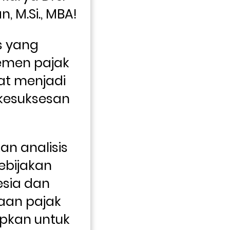
, M.Si., MBA!
 yang 
emen pajak 
t menjadi 
esuksesan 
n analisis 
ebijakan 
sia dan 
aan pajak 
pkan untuk 