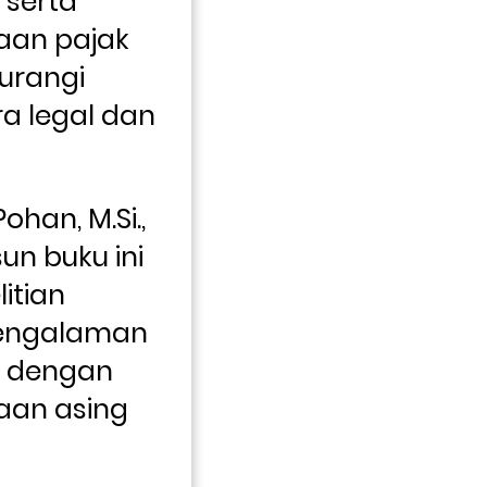
serta 
aan pajak 
rangi 
a legal dan 
ohan, M.Si., 
n buku ini 
tian 
ngalaman 
a dengan 
an asing 