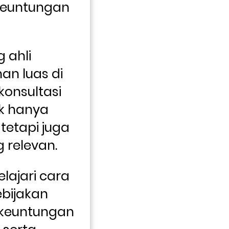
euntungan 
.
 ahli 
n luas di 
onsultasi 
ak hanya 
tetapi juga 
 relevan. 
ajari cara 
ijakan 
keuntungan 