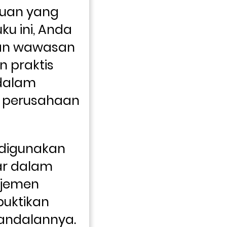
uan yang 
u ini, Anda 
n wawasan 
 praktis 
dalam 
perusahaan 
 digunakan 
r dalam 
jemen 
uktikan 
eandalannya.