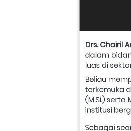
Drs. Chairil 
dalam bida
luas di sekto
Beliau mempe
terkemuka di
(M.Si.) serta
institusi ber
Sebagai seor