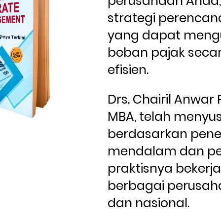
perusahaan Anda, 
strategi perencan
yang dapat mengu
beban pajak secar
efisien.
Drs. Chairil Anwar P
MBA, telah menyusu
berdasarkan peneli
mendalam dan pe
praktisnya bekerj
berbagai perusaha
dan nasional. 