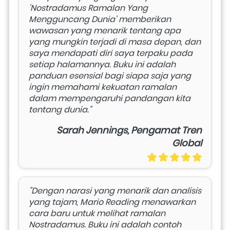
'Nostradamus Ramalan Yang 
Mengguncang Dunia' memberikan 
wawasan yang menarik tentang apa 
yang mungkin terjadi di masa depan, dan 
saya mendapati diri saya terpaku pada 
setiap halamannya. Buku ini adalah 
panduan esensial bagi siapa saja yang 
ingin memahami kekuatan ramalan 
dalam mempengaruhi pandangan kita 
tentang dunia."
Sarah Jennings, Pengamat Tren
Global
"Dengan narasi yang menarik dan analisis 
yang tajam, Mario Reading menawarkan 
cara baru untuk melihat ramalan 
Nostradamus. Buku ini adalah contoh 