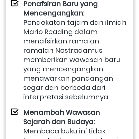
Penafsiran Baru yang 
Mencengangkan:
Pendekatan tajam dan ilmiah 
Mario Reading dalam 
menafsirkan ramalan-
ramalan Nostradamus 
memberikan wawasan baru 
yang mencengangkan, 
menawarkan pandangan 
segar dan berbeda dari 
interpretasi sebelumnya.
Menambah Wawasan 
Sejarah dan Budaya:
Membaca buku ini tidak 