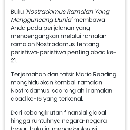
Buku 
'Nostradamus Ramalan Yang 
Mengguncang Dunia'
 membawa 
Anda pada perjalanan yang 
mencengangkan melalui ramalan-
ramalan Nostradamus tentang 
peristiwa-peristiwa penting abad ke-
21.
Terjemahan dan tafsir Mario Reading 
menghidupkan kembali ramalan 
Nostradamus, seorang ahli ramalan 
abad ke-16 yang terkenal. 
Dari kebangkrutan finansial global 
hingga runtuhnya negara-negara 
besar, buku ini mengeksplorasi 