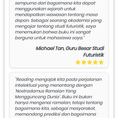
sempurna dari bagaimana kita dapat 
menggunakan sejarah untuk 
mendapatkan wawasan tentang masa 
depan. Sebagai seorang akademisi yang 
mengajar tentang studi futuristik, saya 
menemukan bahwa buku ini sangat 
berguna untuk mahasiswa saya."
Michael Tan, Guru Besar Studi
Futuristik
"Reading mengajak kita pada perjalanan 
intelektual yang menantang dengan 
'Nostradamus Ramalan Yang 
Mengguncang Dunia'. Buku ini bukan 
hanya mengenai ramalan, tetapi tentang 
bagaimana kita, sebagai masyarakat, 
memandang prediksi dan bagaimana 