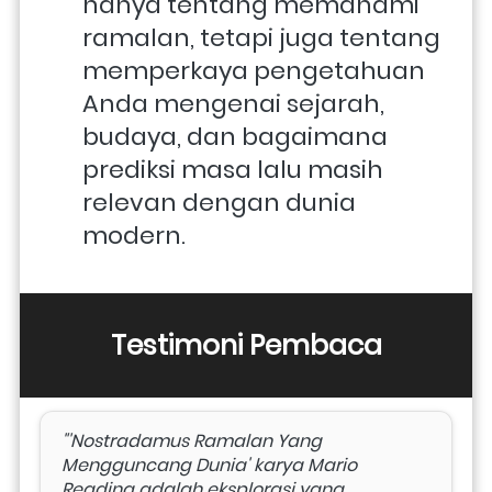
hanya tentang memahami 
ramalan, tetapi juga tentang 
memperkaya pengetahuan 
Anda mengenai sejarah, 
budaya, dan bagaimana 
prediksi masa lalu masih 
relevan dengan dunia 
modern.
Testimoni Pembaca
"'Nostradamus Ramalan Yang 
Mengguncang Dunia' karya Mario 
Reading adalah eksplorasi yang 