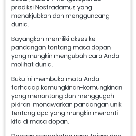
prediksi Nostradamus yang 
menakjubkan dan mengguncang 
dunia.
Bayangkan memiliki akses ke 
pandangan tentang masa depan 
yang mungkin mengubah cara Anda 
melihat dunia. 
Buku ini membuka mata Anda 
terhadap kemungkinan-kemungkinan 
yang menantang dan menggugah 
pikiran, menawarkan pandangan unik 
tentang apa yang mungkin menanti 
kita di masa depan.