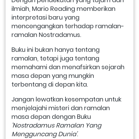
Dengan pendekatan yang tajam dan 
ilmiah, Mario Reading memberikan 
interpretasi baru yang 
mencengangkan terhadap ramalan-
ramalan Nostradamus. 
Buku ini bukan hanya tentang 
ramalan, tetapi juga tentang 
memahami dan menafsirkan sejarah 
masa depan yang mungkin 
terbentang di depan kita.
Jangan lewatkan kesempatan untuk 
menjelajahi misteri dan ramalan 
masa depan dengan Buku 
'Nostradamus Ramalan Yang 
Mengguncang Dunia'
. 