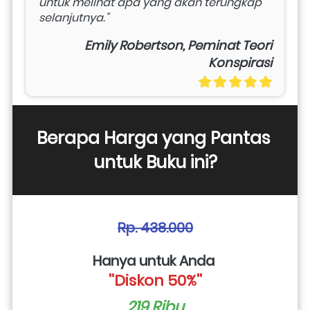
untuk melihat apa yang akan terungkap 
selanjutnya."
Emily Robertson, Peminat Teori
Konspirasi
Berapa Harga yang Pantas 
untuk Buku ini?
Rp. 438.000
Hanya untuk Anda 
''Diskon 50%''
219 Ribu