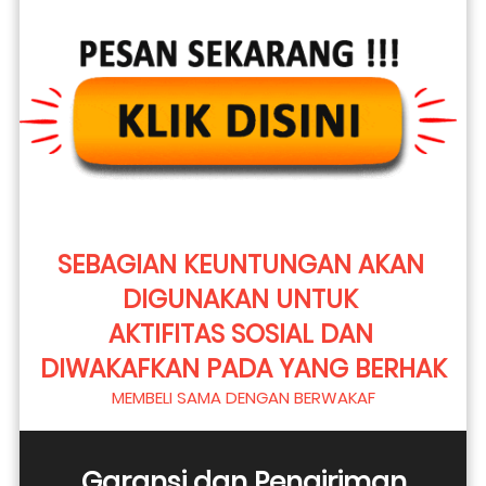
SEBAGIAN KEUNTUNGAN AKAN 
DIGUNAKAN UNTUK 
AKTIFITAS SOSIAL DAN 
DIWAKAFKAN PADA YANG BERHAK
MEMBELI SAMA DENGAN BERWAKAF
Garansi dan Pengiriman