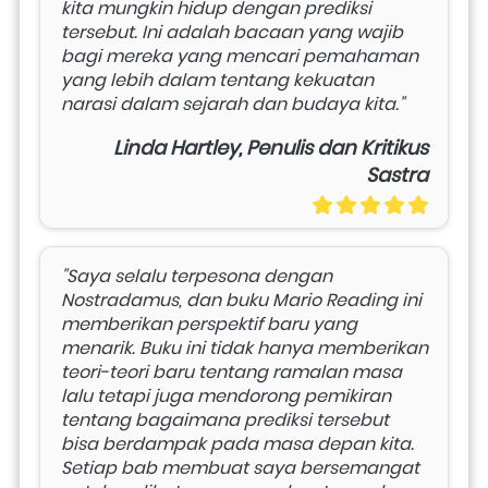
kita mungkin hidup dengan prediksi 
tersebut. Ini adalah bacaan yang wajib 
bagi mereka yang mencari pemahaman 
yang lebih dalam tentang kekuatan 
narasi dalam sejarah dan budaya kita."
Linda Hartley, Penulis dan Kritikus
Sastra
"Saya selalu terpesona dengan 
Nostradamus, dan buku Mario Reading ini 
memberikan perspektif baru yang 
menarik. Buku ini tidak hanya memberikan 
teori-teori baru tentang ramalan masa 
lalu tetapi juga mendorong pemikiran 
tentang bagaimana prediksi tersebut 
bisa berdampak pada masa depan kita. 
Setiap bab membuat saya bersemangat 