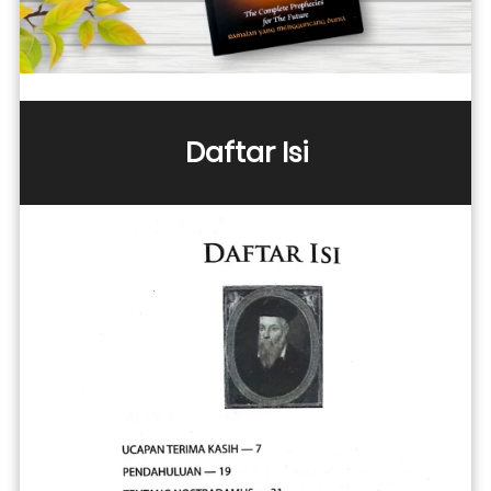
Daftar Isi