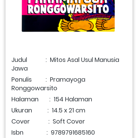
Judul            :  Mitos Asal Usul Manusia 
Jawa
Penulis         :  Pramayoga 
Ronggowarsito 
Halaman       :  154 Halaman 
Ukuran          :  14.5 x 21 cm 
Cover            :  Soft Cover 
Isbn               :  9789791685160 