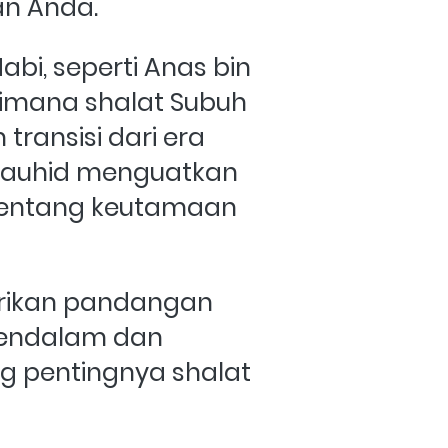
n Anda.
bi, seperti Anas bin 
imana shalat Subuh 
ransisi dari era 
a tauhid menguatkan 
tentang keutamaan 
rikan pandangan 
endalam dan 
ng pentingnya shalat 