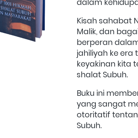
dalam kehidupa
Kisah sahabat Na
Malik, dan baga
berperan dalam t
jahiliyah ke er
keyakinan kita 
shalat Subuh. 
Buku ini membe
yang sangat m
otoritatif tenta
Subuh.