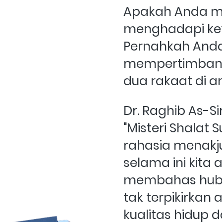
Apakah Anda me
menghadapi ket
Pernahkah Anda
mempertimbangk
dua rakaat di 
Dr. Raghib As-S
"Misteri Shalat
rahasia menakj
selama ini kita a
membahas hubu
tak terpikirkan 
kualitas hidup d