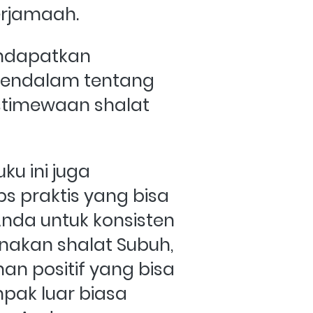
erjamaah.
dapatkan 
ndalam tentang 
stimewaan shalat 
ku ini juga 
s praktis yang bisa 
a untuk konsisten 
akan shalat Subuh, 
n positif yang bisa 
k luar biasa 