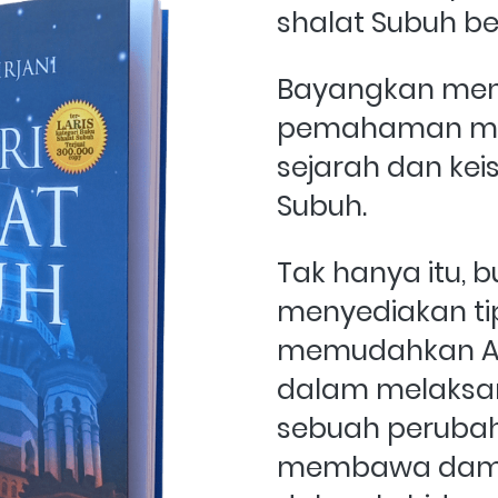
shalat Subuh b
Bayangkan men
pemahaman me
sejarah dan kei
Subuh. 
Tak hanya itu, bu
menyediakan tip
memudahkan And
dalam melaksan
sebuah perubaha
membawa dampa