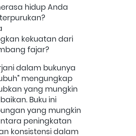
rasa hidup Anda 
erpurukan? 
 
an kekuatan dari 
ambang fajar?
irjani dalam bukunya 
 Subuh" mengungkap 
ubkan yang mungkin 
baikan. Buku ini 
ngan yang mungkin 
antara peningkatan 
an konsistensi dalam 