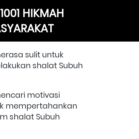
1001 HIKMAH 
ASYARAKAT
asa sulit untuk 
akukan shalat Subuh 
ncari motivasi 
k mempertahankan 
am shalat Subuh 