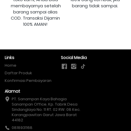
membayarnya setelah 
barang tidak sampai.
barang sampai alias 
COD. Transaksi Dijamin 
100% AMAN!
Links
Social Media
Home
Daftar Produk
Konfirmasi Pembayaran
Alamat
PT. Sanampan Kaya Bahagia

Sanampan Office, Kp. Tabrik Desa 
Sindanglaya No. 11 RT. 02 RW. 08 Kec. 
Karangpawitan Garut Jawa Barat 
44182
0818931168