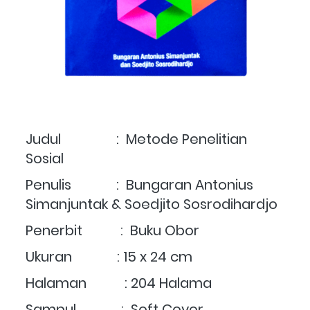
Judul                :  Metode Penelitian 
Sosial
Penulis             :  Bungaran Antonius 
Simanjuntak & Soedjito Sosrodihardjo
Penerbit           :  Buku Obor
Ukuran             : 15 x 24 cm
Halaman           : 204 Halama
Sampul             :  Soft Cover