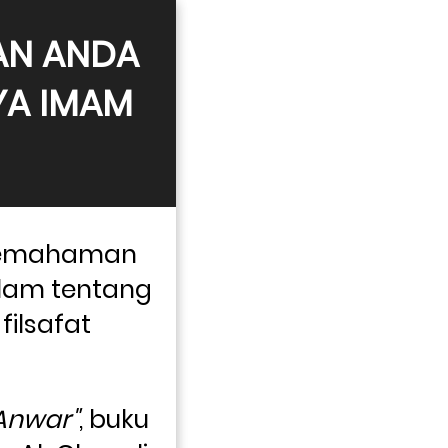
N ANDA 
YA IMAM 
pemahaman 
lam tentang 
ilsafat 
-Anwar"
, buku 