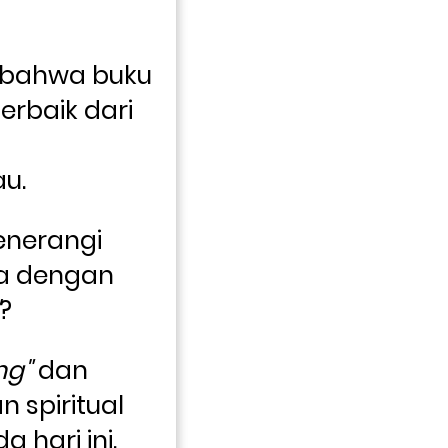
 bahwa buku 
terbaik dari 
u. 
enerangi 
pemahaman Anda dengan 
? 
ng"
 dan 
 spiritual 
a hari ini.