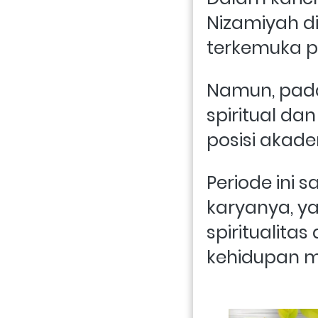
Nizamiyah di
terkemuka pa
Namun, pada 
spiritual d
posisi akad
Periode ini
karyanya, y
spiritualita
kehidupan m