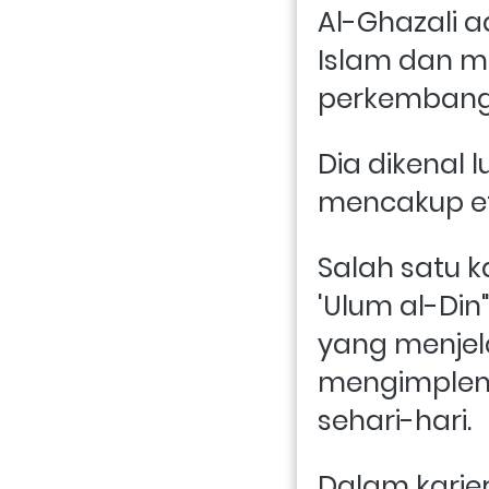
Al-Ghazali ad
Islam dan m
perkembanga
Dia dikenal 
mencakup etik
Salah satu k
'Ulum al-Di
yang menjel
mengimpleme
sehari-hari.
Dalam karier