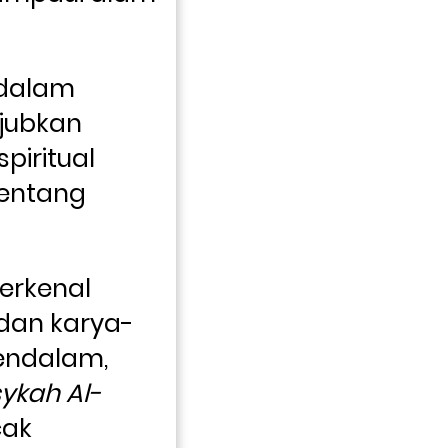
dalam 
jubkan 
piritual 
entang 
erkenal 
dan karya-
ndalam, 
sykah Al-
ak 