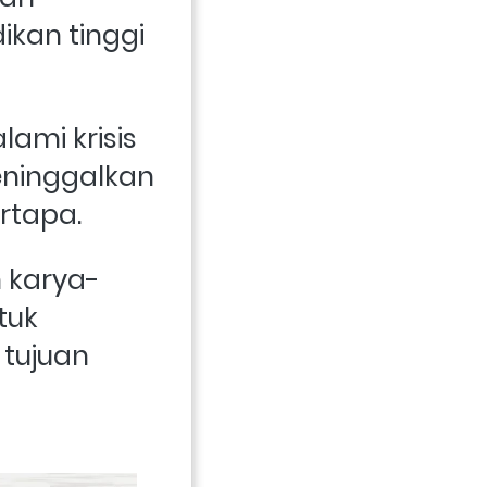
kan tinggi 
mi krisis 
ninggalkan 
rtapa. 
 karya-
uk 
tujuan 