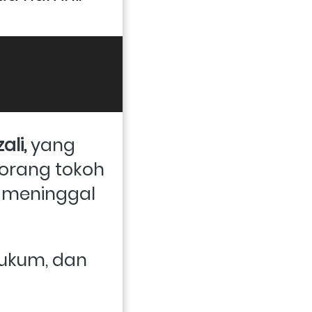
i, 
yang 
orang tokoh 
 meninggal 
hukum, dan 