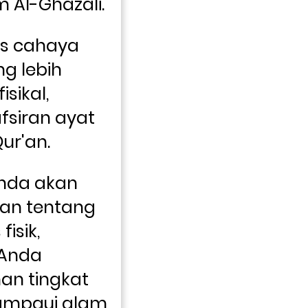
monumental Imam Al-Ghazali. 
s cahaya 
g lebih 
sikal, 
siran ayat 
ur'an. 
nda akan 
n tentang 
isik, 
Anda 
n tingkat 
ampaui alam 