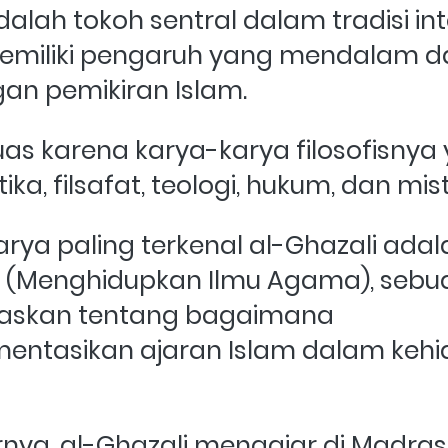
alah tokoh sentral dalam tradisi inte
emiliki pengaruh yang mendalam d
n pemikiran Islam. 
luas karena karya-karya filosofisnya 
a, filsafat, teologi, hukum, dan mist
arya paling terkenal al-Ghazali adala
n" (Menghidupkan Ilmu Agama), sebua
askan tentang bagaimana 
ntasikan ajaran Islam dalam kehi
nya, al-Ghazali mengajar di Madras