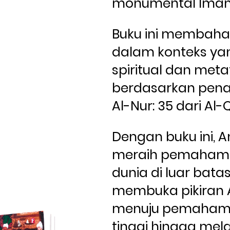
Buku ini membaha
dalam konteks yan
spiritual dan metafi
berdasarkan penaf
Al-Nur: 35 dari Al-Q
Dengan buku ini, A
meraih pemahama
dunia di luar batas f
membuka pikiran 
menuju pemahama
tinggi hingga mel