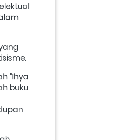
lektual 
alam 
yang 
isisme. 
h "Ihya 
h buku 
dupan 
ah 