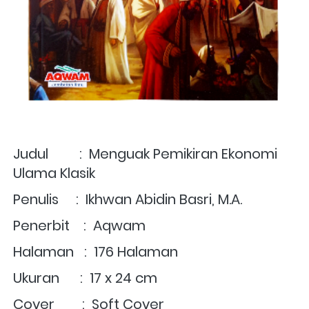
Judul         :  
Menguak Pemikiran Ekonomi 
Ulama Klasik
Penulis     :  
Ikhwan Abidin Basri, M.A.
Penerbit    :  Aqwam
Halaman   :  176 Halaman
Ukuran      :  17 x 24 cm
Cover        :  Soft Cover