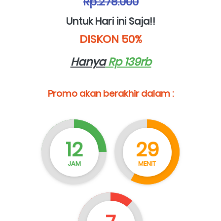
Rp.278.000
Untuk Hari ini Saja!!
DISKON 50%
Hanya
 Rp 139rb
Promo akan berakhir dalam :
12
29
JAM
MENIT