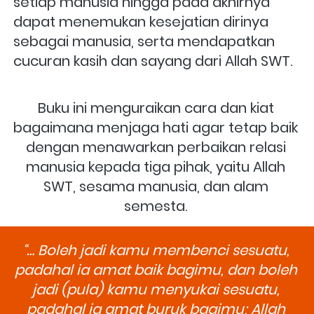
setiap manusia hingga pada akhirnya 
dapat menemukan kesejatian dirinya 
sebagai manusia, serta mendapatkan 
cucuran kasih dan sayang dari Allah SWT.
Buku ini menguraikan cara dan kiat 
bagaimana menjaga hati agar tetap baik 
dengan menawarkan perbaikan relasi 
manusia kepada tiga pihak, yaitu Allah 
SWT, sesama manusia, dan alam 
semesta. 
“… Boleh jadi kamu membenci sesuatu, 
padahal ia amat baik bagimu, dan boleh 
jadi (pula) kamu menyukai sesuatu, 
padahal ia amat buruk bagimu; Allah 