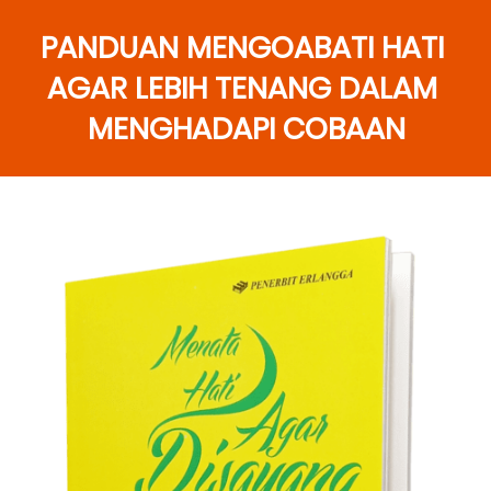
PANDUAN MENGOABATI HATI 
AGAR LEBIH TENANG DALAM 
MENGHADAPI COBAAN