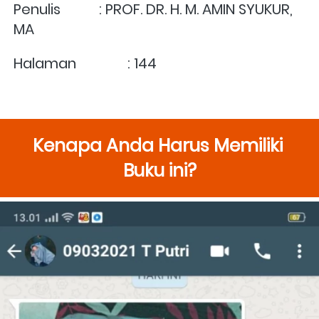
Penulis	        : PROF. DR. H. M. AMIN SYUKUR, 
MA
Halaman	        : 144
Kenapa Anda Harus Memiliki 
Buku ini?