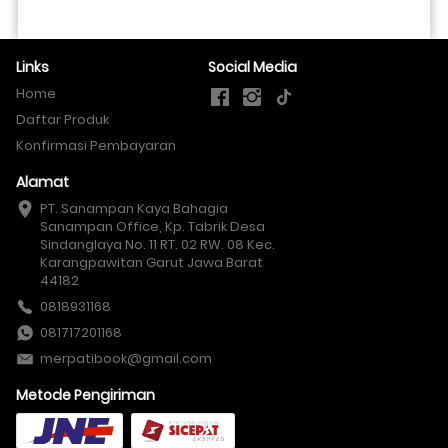
Links
Social Media
Home
Daftar Produk
Konfirmasi Pembayaran
Alamat
PT. Sanampan Kaya Bahagia

Sanampan Office, Kp. Tabrik Desa 
Sindanglaya No. 11 RT. 02 RW. 08 Kec. 
Karangpawitan Garut Jawa Barat 
44182
0818931168
081717201168
merpatibook@gmail.com
Metode Pengiriman