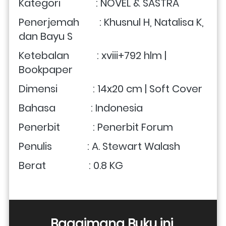
Kategori              : NOVEL & SASTRA
Penerjemah        : Khusnul H, Natalisa K, 
dan Bayu S
Ketebalan           : xviii+792 hlm | 
Bookpaper
Dimensi              : 14x20 cm | Soft Cover
Bahasa              : Indonesia
Penerbit             : Penerbit Forum
Penulis              : A. Stewart Walash
Berat                 : 0.8 KG
Bagaimana Buku ini 