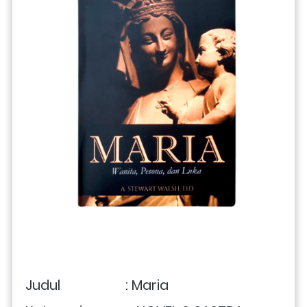
Judul                   : 
Maria