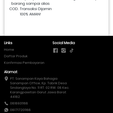
barang sampai alias 
COD. Transaksi Dijamin 
100% AMAN!
Links
Social Media
Home
Daftar Produk
Konfirmasi Pembayaran
Alamat
PT. Sanampan Kaya Bahagia

Sanampan Office, Kp. Tabrik Desa 
Sindanglaya No. 11 RT. 02 RW. 08 Kec. 
Karangpawitan Garut Jawa Barat 
44182
0818931168
081717201168