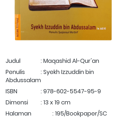
Judul  	        : Maqashid Al-Qur’an
Penulis	        : Syekh Izzuddin bin 
Abdussalam
ISBN	        : 978-602-5547-95-9
Dimensi	        : 13 x 19 cm
Halaman	        : 195/Bookpaper/SC