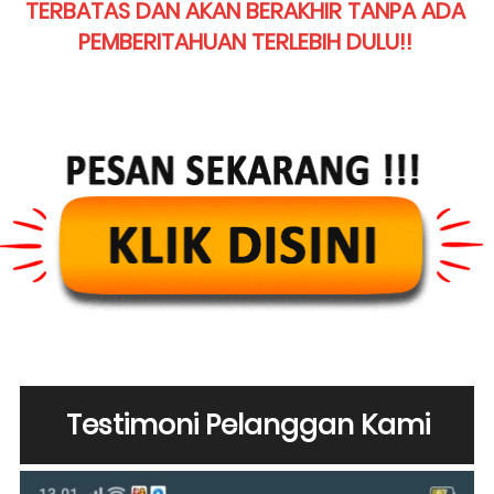
TERBATAS DAN AKAN BERAKHIR TANPA ADA 
PEMBERITAHUAN TERLEBIH DULU!!
Testimoni Pelanggan Kami