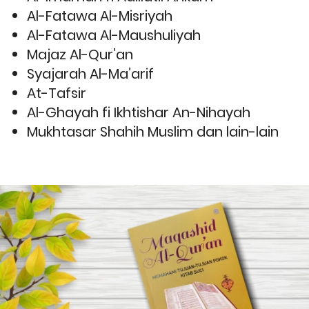
Al-Fatawa Al-Misriyah
Al-Fatawa Al-Maushuliyah
Majaz Al-Qur’an
Syajarah Al-Ma’arif
At-Tafsir
Al-Ghayah fi Ikhtishar An-Nihayah
Mukhtasar Shahih Muslim dan lain-lain