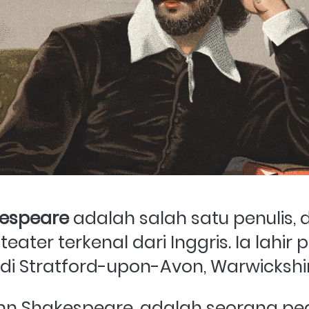
kespeare 
adalah salah satu penulis,
eater terkenal dari Inggris. Ia lahir 
 di Stratford-upon-Avon, Warwickshire
hn Shakespeare, adalah seorang pe