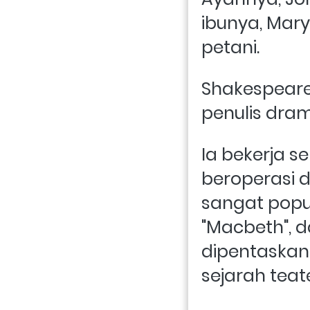
ibunya, Mary
petani.
Shakespeare
penulis dram
Ia bekerja s
beroperasi 
sangat popule
"Macbeth", d
dipentaskan 
sejarah teat