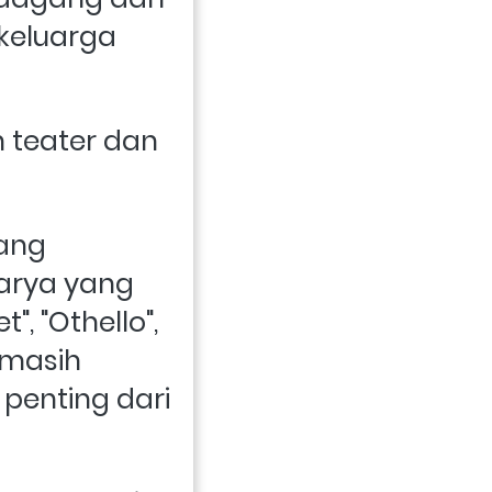
keluarga 
teater dan 
ang 
rya yang 
, "Othello", 
masih 
penting dari 