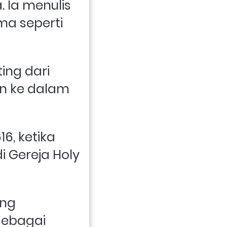
 Ia menulis 
a seperti 
ng dari 
n ke dalam 
, ketika 
 Gereja Holy 
ng 
ebagai 