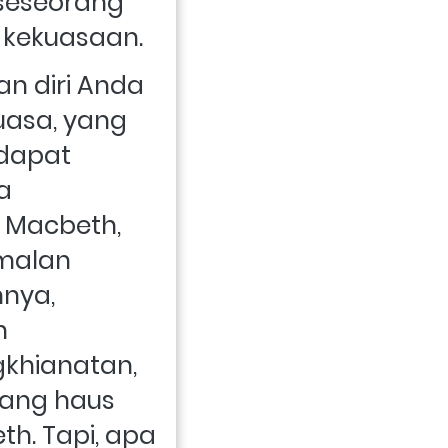
 seseorang 
 kekuasaan.
 diri Anda 
asa, yang 
apat 
 
Macbeth, 
malan 
nya, 
 
hianatan, 
yang haus 
h. Tapi, apa 