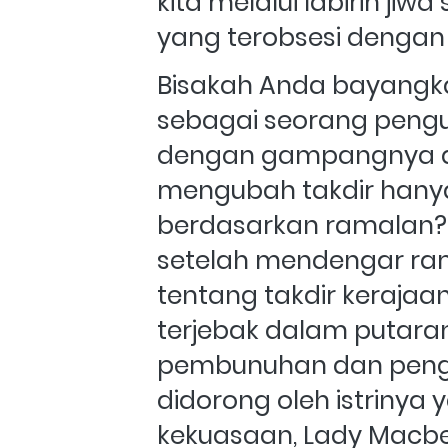
kita melalui labirin jiwa
yang terobsesi dengan
Bisakah Anda bayangkan
sebagai seorang pengu
dengan gampangnya d
mengubah takdir hanya
berdasarkan ramalan? 
setelah mendengar ra
tentang takdir kerajaan
terjebak dalam putaran
pembunuhan dan pengk
didorong oleh istrinya 
kekuasaan, Lady Macbet