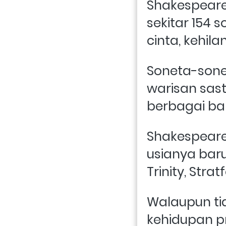
Shakespeare 
sekitar 154
cinta, kehil
Soneta-sone
warisan sast
berbagai ba
Shakespeare 
usianya baru
Trinity, Stra
Walaupun tid
kehidupan p