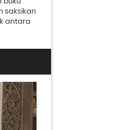
 buku 
 saksikan 
k antara 