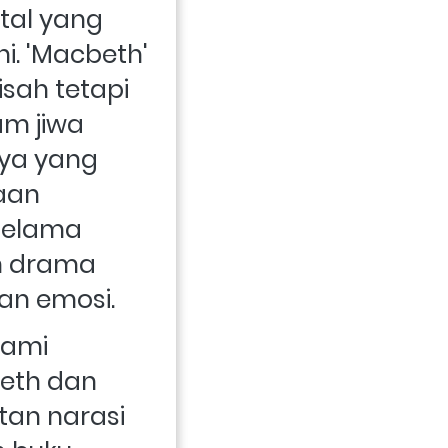
al yang 
i. 'Macbeth' 
sah tetapi 
m jiwa 
ya yang 
aan 
elama 
 drama 
dan emosi.
ami 
eth dan 
an narasi 