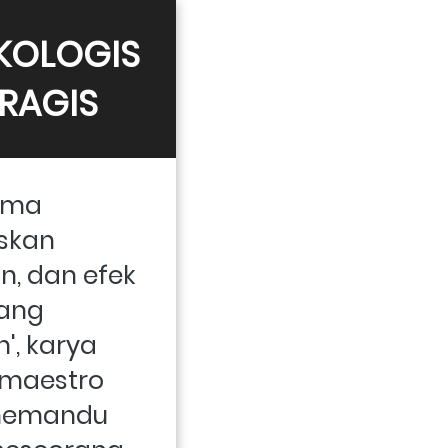
KOLOGIS 
TRAGIS
ama 
skan 
, dan efek 
ang 
, karya 
maestro 
memandu 