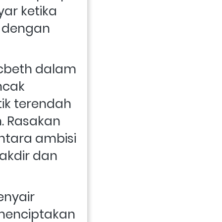
ar ketika 
 dengan 
cbeth dalam 
cak 
ik terendah 
. Rasakan 
ntara ambisi 
akdir dan 
nyair 
 menciptakan 