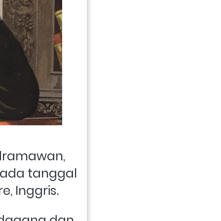
 dramawan, 
pada tanggal 
, Inggris. 
dagang dan 