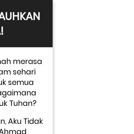
AUHKAN 
!
ah merasa 
m sehari 
uk semua 
bagaimana 
uk Tuhan?
, Aku Tidak 
 Ahmad 