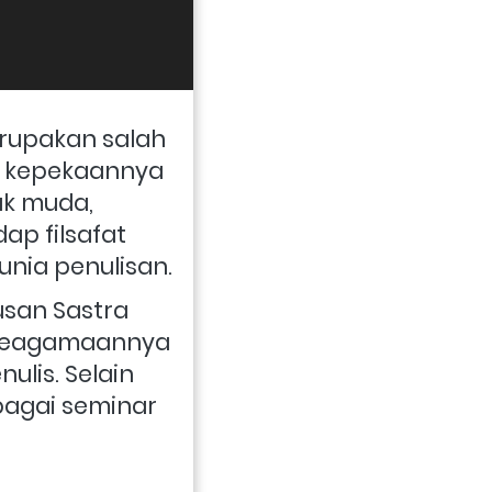
erupakan salah 
a kepekaannya 
ak muda, 
p filsafat 
nia penulisan.
usan Sastra 
keagamaannya 
is. Selain 
bagai seminar 