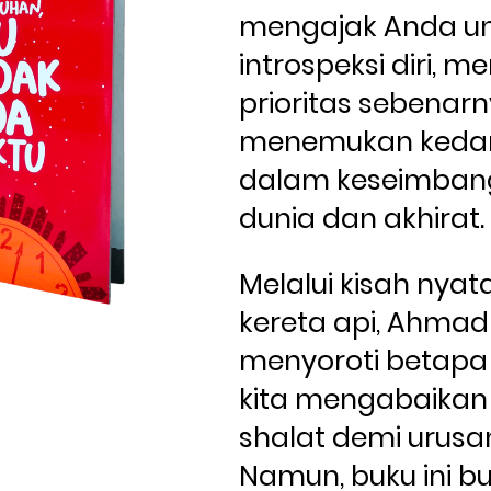
mengajak Anda un
introspeksi diri, me
prioritas sebenarn
menemukan keda
dalam keseimbang
dunia dan akhirat.
Melalui kisah nyata
kereta api, Ahmad 
menyoroti betapa 
kita mengabaikan 
shalat demi urusan
Namun, buku ini b