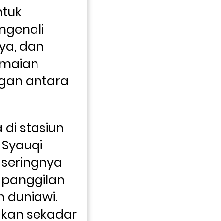
tuk 
ngenali 
ya, dan 
maian 
an antara 
 di stasiun 
Syauqi 
seringnya 
panggilan 
 duniawi. 
ukan sekadar 