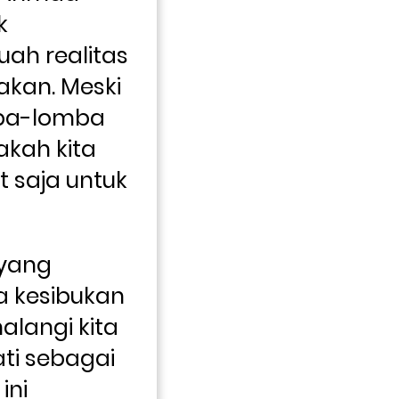
 
h realitas 
akan. Meski 
mba-lomba 
kah kita 
 saja untuk 
yang 
 kesibukan 
langi kita 
ti sebagai 
ni 