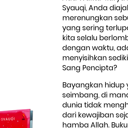
Syauqi, Anda diajak
merenungkan sebua
yang sering terlup
kita selalu berlo
dengan waktu, ada
menyisihkan sedikit
Sang Pencipta?
Bayangkan hidup 
seimbang, di mana
dunia tidak mengha
dari kewajiban seja
hamba Allah. Buku i