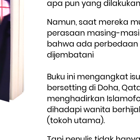
apa pun yang dilakukan
Namun, saat mereka mul
perasaan masing-masin
bahwa ada perbedaan y
dijembatani
Buku ini mengangkat isu
bersetting di Doha, Qatar
menghadirkan Islamofob
dihadapi wanita berhija
(tokoh utama). 
Tapi penulis tidak ha