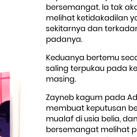
bersemangat. Ia tak ak
melihat ketidakadilan yan
sekitarnya dan terkadan
padanya. 
Keduanya bertemu secar
saling terpukau pada k
masing. 
Zayneb kagum pada A
membuat keputusan bes
mualaf di usia belia, da
bersemangat melihat pa