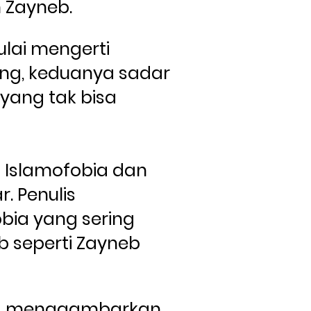
 Zayneb. 
ai mengerti 
g, keduanya sadar 
ang tak bisa 
 Islamofobia dan 
. Penulis 
ia yang sering 
b seperti Zayneb 
nya menggambarkan 