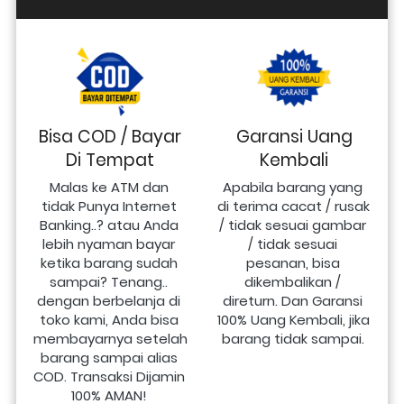
Bisa COD / Bayar
Garansi Uang
Di Tempat
Kembali
Malas ke ATM dan 
Apabila barang yang 
tidak Punya Internet 
di terima cacat / rusak 
Banking..? atau Anda 
/ tidak sesuai gambar 
lebih nyaman bayar 
/ tidak sesuai 
ketika barang sudah 
pesanan, bisa 
sampai? Tenang.. 
dikembalikan / 
dengan berbelanja di 
direturn. Dan Garansi 
toko kami, Anda bisa 
100% Uang Kembali, jika 
membayarnya setelah 
barang tidak sampai.
barang sampai alias 
COD. Transaksi Dijamin 
100% AMAN!