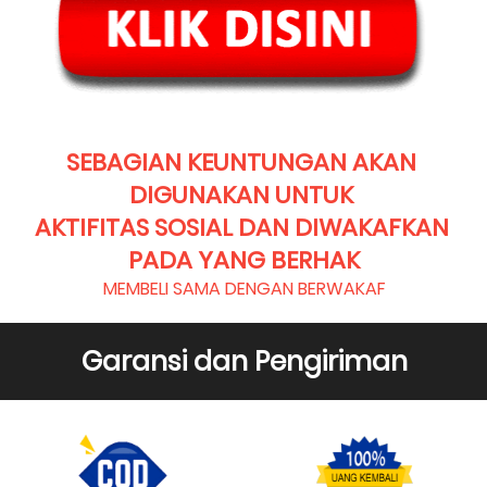
SEBAGIAN KEUNTUNGAN AKAN 
DIGUNAKAN UNTUK 
AKTIFITAS SOSIAL DAN DIWAKAFKAN 
PADA YANG BERHAK
MEMBELI SAMA DENGAN BERWAKAF
Garansi dan Pengiriman