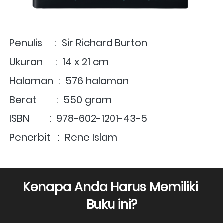
Penulis     :  
Sir Richard Burton
Ukuran     :  14 x 21 cm 
Halaman  :  576 halaman
Berat        :  550 gram
ISBN        :  
978-602-1201-43-5
Penerbit   :  Rene Islam
Kenapa Anda Harus Memiliki 
Buku ini?