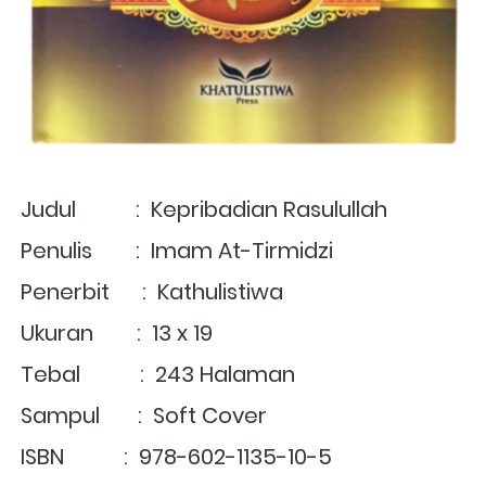
Judul           :  Kepribadian Rasulullah
Penulis        :  Imam At-Tirmidzi
Penerbit      :  Kathulistiwa
Ukuran        :  13 x 19
Tebal           :  243 Halaman
Sampul       :  Soft Cover
ISBN           :  978-602-1135-10-5